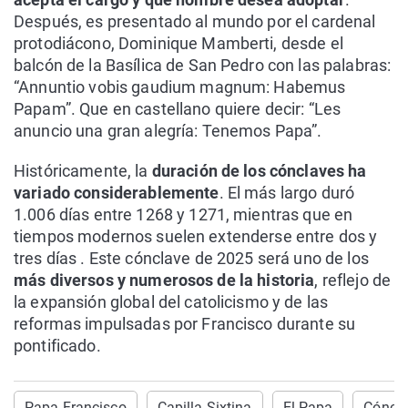
Después, es presentado al mundo por el cardenal
protodiácono, Dominique Mamberti, desde el
balcón de la Basílica de San Pedro con las palabras:
“Annuntio vobis gaudium magnum: Habemus
Papam”. Que en castellano quiere decir: “Les
anuncio una gran alegría: Tenemos Papa”.
Históricamente, la
duración de los cónclaves ha
variado considerablemente
. El más largo duró
1.006 días entre 1268 y 1271, mientras que en
tiempos modernos suelen extenderse entre dos y
tres días . Este cónclave de 2025 será uno de los
más diversos y numerosos de la historia
, reflejo de
la expansión global del catolicismo y de las
reformas impulsadas por Francisco durante su
pontificado.
Papa Francisco
Capilla Sixtina
El Papa
Cóncl