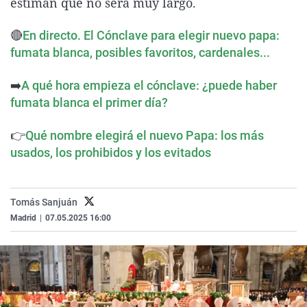
estiman que no será muy largo.
La rosa de los vientos
Caso
Extremadura
Virales
🔴
En directo. El Cónclave para elegir nuevo papa:
Gente viajera
Retornados
Galicia
Televisión
fumata blanca, posibles favoritos, cardenales...
Como el perro y el gat
Equipo de investigaci
La Rioja
Elecciones
➡️
Operación Viuda Negr
Navarra
A qué hora empieza el cónclave: ¿puede haber
fumata blanca el primer día?
País Vasco
👉
Qué nombre elegirá el nuevo Papa: los más
usados, los prohibidos y los evitados
Tomás Sanjuán
Madrid
|
07.05.2025 16:00