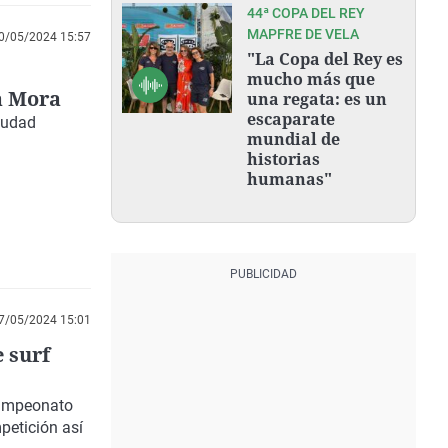
44ª COPA DEL REY
MAPFRE DE VELA
0/05/2024 15:57
"La Copa del Rey es
mucho más que
a Mora
una regata: es un
escaparate
ciudad
mundial de
historias
humanas"
7/05/2024 15:01
 surf
Campeonato
petición así