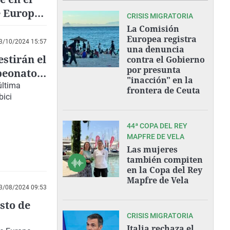
e Europa
CRISIS MIGRATORIA
La Comisión
Europea registra
3/10/2024 15:57
una denuncia
stirán el
contra el Gobierno
por presunta
mpeonato
"inacción" en la
última
frontera de Ceuta
bici
44ª COPA DEL REY
MAPFRE DE VELA
Las mujeres
también compiten
en la Copa del Rey
Mapfre de Vela
3/08/2024 09:53
sto de
CRISIS MIGRATORIA
Italia rechaza el