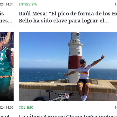
024 14:34
ENTREVISTA
1
ás
Raúl Mesa: "El pico de forma de los 
nes y
Bello ha sido clave para lograr el
subcampeonato"
024 14:00
CICLISMO
1
n el
La vilera Amparo Chapa logra meterse