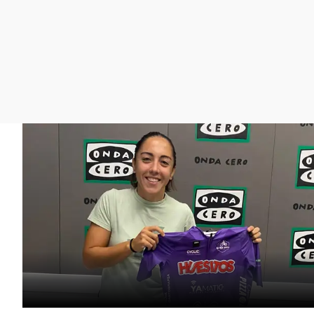
La rosa de los vientos
Caso
Extremadura
Gente viajera
Retornados
Galicia
Como el perro y el
Equipo de investigación
La Rioja
gato
Operación Viuda
Navarra
Negra
País Vasco