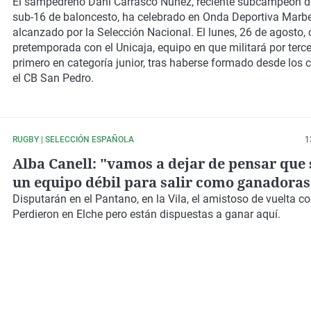
El sampedreño Dani
Carrasco
Núñez, reciente
subcampeón
d
sub-16 de
baloncesto
, ha celebrado en Onda Deportiva Marbel
alcanzado por la Selección Nacional. El lunes, 26 de agosto,
pretemporada con el Unicaja, equipo en que militará por terce
primero en categoría junior, tras haberse formado desde los 
el CB San Pedro.
RUGBY | SELECCIÓN ESPAÑOLA
1
Alba Canell: "vamos a dejar de pensar que
un equipo débil para salir como ganadoras
Disputarán en el Pantano, en la Vila, el amistoso de vuelta c
Perdieron en Elche pero están dispuestas a ganar aquí.