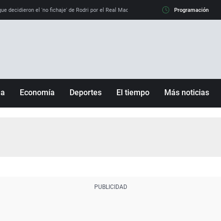
e decidieron el 'no fichaje' de Rodri por el Real Madrid y su 'sí' al Barça
Programación
La llamada de
ña
Economía
Deportes
El tiempo
Más noticias
Fútbol
Sociedad
Baloncesto
Mundo
Tenis
Salud
Motor
Cultura
Ciencia y Tecnología
adrid
Gastronomía
nciana
Medio ambiente