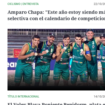
CICLISMO | ENTREVISTA
22/10/2
Amparo Chapa: "Este año estoy siendo m
selectiva con el calendario de competicio
estoy disfrutando mucho"
TÍTULO INTERNACIONAL
14/10/2
El Voley Playa Poniente Benidorm, plata e