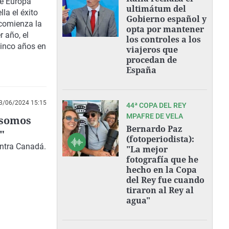
e Europa
ultimátum del
la el éxito
Gobierno español y
 comienza la
opta por mantener
r año, el
los controles a los
cinco años en
viajeros que
procedan de
España
3/06/2024 15:15
44ª COPA DEL REY
MPAFRE DE VELA
 somos
Bernardo Paz
"
(fotoperiodista):
ontra Canadá.
"La mejor
fotografía que he
hecho en la Copa
del Rey fue cuando
tiraron al Rey al
agua"