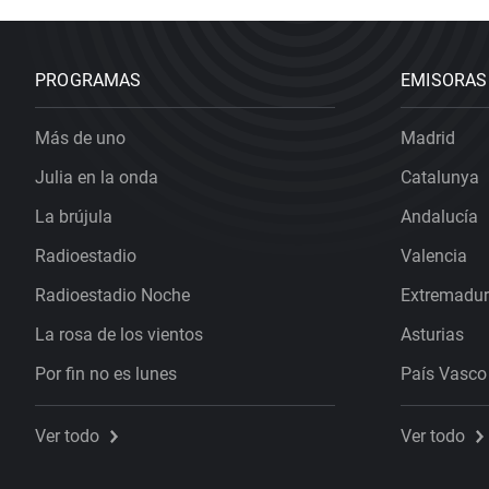
PROGRAMAS
EMISORAS
Más de uno
Madrid
Julia en la onda
Catalunya
La brújula
Andalucía
Radioestadio
Valencia
Radioestadio Noche
Extremadu
La rosa de los vientos
Asturias
Por fin no es lunes
País Vasco
Ver todo
Ver todo