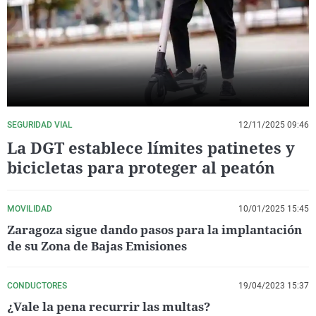
La rosa de los vientos
Caso
Extremadura
Virales
Gente viajera
Retornados
Galicia
Televisión
Como el perro y el gat
Equipo de investigaci
La Rioja
Elecciones
Operación Viuda Negr
Navarra
País Vasco
SEGURIDAD VIAL
12/11/2025 09:46
La DGT establece límites patinetes y
bicicletas para proteger al peatón
MOVILIDAD
10/01/2025 15:45
Zaragoza sigue dando pasos para la implantación
de su Zona de Bajas Emisiones
CONDUCTORES
19/04/2023 15:37
¿Vale la pena recurrir las multas?