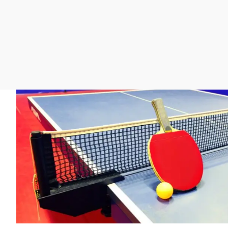
La rosa de los vientos
Caso
Extremadura
Gente viajera
Retornados
Galicia
Como el perro y el
Equipo de investigación
La Rioja
gato
Operación Viuda
Navarra
Negra
País Vasco