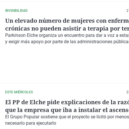
INVISIBILIDAD
2
Un elevado número de mujeres con enfer
crónicas no pueden asistir a terapia por te
cuidar a otros miembros de su familia
Parkinson Elche organiza un encuentro para dar a voz a est
y exigir más apoyo por parte de las administraciones pública
ESTE MIÉRCOLES
2
El PP de Elche pide explicaciones de la raz
que la empresa que iba a instalar el ascens
Asociación Parkinson Elche se ha ido sin e
El
Grupo Popular
sostiene que el proyecto se licitó por menos
necesario para ejecutarlo