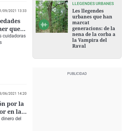
LLEGENDES URBANES
Les llegendes
1/09/2021 13:33
urbanes que han
medades
marcat
ner que
generacions: de la
nena de la corba a
as cuidadoras
la Vampira del
s
Raval
3/06/2021 14:20
ón por la
or en la
jecutarlo
 dinero del