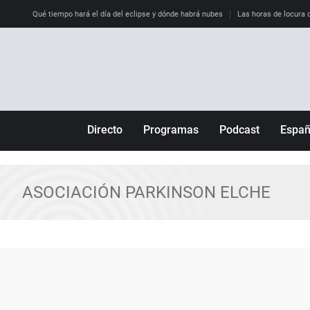
Qué tiempo hará el día del eclipse y dónde habrá nubes
Las horas de locura qu
Directo
Programas
Podcast
Espa
Más de uno
Los Perseguidos
Andalucía
Por fin
Malas decisiones
Aragón
ASOCIACIÓN PARKINSON ELCHE
Julia en la onda
Expedientes del más allá
Baleares
La brújula
El viaje del Guernica
Cantabria
Radioestadio
Invisibles
Cataluña
Radioestadio noche
Prohibido morirse
Comunidad de M
El colegio invisible
Esto no ha pasado
Comunitat Vale