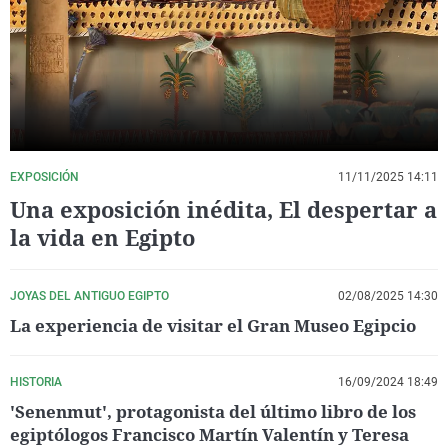
La rosa de los vientos
Caso
Extremadura
Virales
Gente viajera
Retornados
Galicia
Televisión
Como el perro y el gat
Equipo de investigaci
La Rioja
Elecciones
Operación Viuda Negr
Navarra
País Vasco
EXPOSICIÓN
11/11/2025 14:11
Una exposición inédita, El despertar a
la vida en Egipto
JOYAS DEL ANTIGUO EGIPTO
02/08/2025 14:30
La experiencia de visitar el Gran Museo Egipcio
HISTORIA
16/09/2024 18:49
'Senenmut', protagonista del último libro de los
egiptólogos Francisco Martín Valentín y Teresa