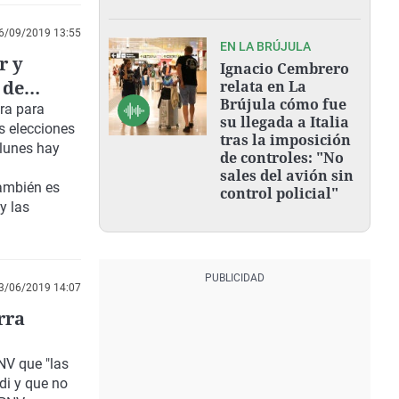
6/09/2019 13:55
EN LA BRÚJULA
r y
Ignacio Cembrero
 de
relata en La
Brújula cómo fue
era para
su llegada a Italia
s elecciones
tras la imposición
 lunes hay
de controles: "No
sales del avión sin
ambién es
control policial"
y las
3/06/2019 14:07
rra
NV
que "las
di y que
no