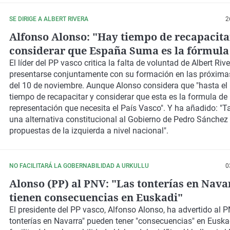
SE DIRIGE A ALBERT RIVERA
2
Alfonso Alonso: "Hay tiempo de recapacita
considerar que España Suma es la fórmula
representación que necesita el País Vasco"
El líder del PP vasco critica la falta de voluntad de Albert Riv
presentarse conjuntamente con su formación en las próxima
del 10 de noviembre. Aunque Alonso considera que "hasta el
tiempo de recapacitar y considerar que esta es la formula de
representación que necesita el País Vasco". Y ha añadido:
"T
una alternativa constitucional al Gobierno de Pedro Sánchez 
propuestas de la izquierda a nivel nacional".
NO FACILITARÁ LA GOBERNABILIDAD A URKULLU
0
Alonso (PP) al PNV: "Las tonterías en Nava
tienen consecuencias en Euskadi"
El presidente del PP vasco,
Alfonso Alonso
, ha advertido al
P
tonterías en Navarra" pueden tener "consecuencias" en Euska