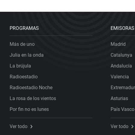
PROGRAMAS
EMISORAS
Más de uno
Madrid
Julia en la onda
Catalunya
La brújula
Andalucía
Radioestadio
Valencia
Radioestadio Noche
Extremadu
La rosa de los vientos
Asturias
Por fin no es lunes
País Vasco
Ver todo
Ver todo