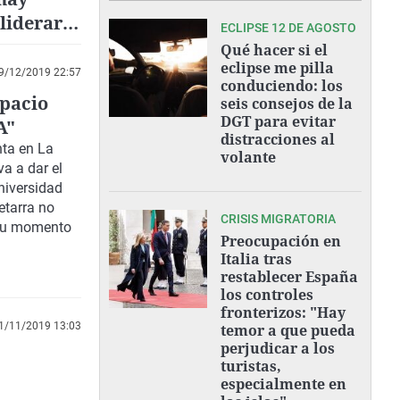
liderar
ECLIPSE 12 DE AGOSTO
aís
Qué hacer si el
eclipse me pilla
9/12/2019 22:57
conduciendo: los
spacio
seis consejos de la
DGT para evitar
A"
distracciones al
nta en La
volante
va a dar el
niversidad
etarra no
CRISIS MIGRATORIA
 su momento
Preocupación en
Italia tras
restablecer España
los controles
fronterizos: "Hay
1/11/2019 13:03
temor a que pueda
perjudicar a los
turistas,
especialmente en