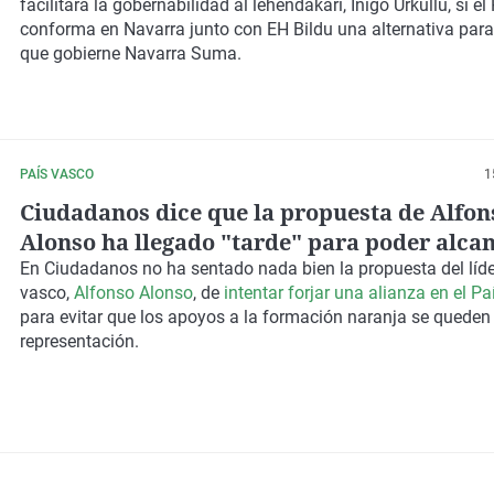
facilitará la gobernabilidad al lehendakari, Iñigo Urkullu
, si e
conforma en Navarra junto con EH Bildu una alternativa para
que gobierne Navarra Suma.
PAÍS VASCO
1
Ciudadanos dice que la propuesta de Alfon
Alonso ha llegado "tarde" para poder alca
acuerdo
En Ciudadanos no ha sentado nada bien la propuesta del líde
vasco,
Alfonso Alonso
, de
intentar forjar una alianza en el P
para evitar que los apoyos a la formación naranja se queden
representación.