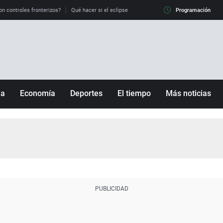
on controles fronterizos?
Qué hacer si el eclipse me pilla conduciendo
Programación
Qué tiempo 
ña
Economía
Deportes
El tiempo
Más noticias
Fútbol
Sociedad
Baloncesto
Mundo
Tenis
Salud
Motor
Cultura
Ciencia y Tecnología
adrid
Gastronomía
nciana
Medio ambiente