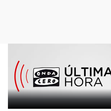
La rosa de los vientos
Caso
Extremadura
Gente viajera
Retornados
Galicia
Como el perro y el
Equipo de investigación
La Rioja
gato
Operación Viuda
Navarra
Negra
País Vasco