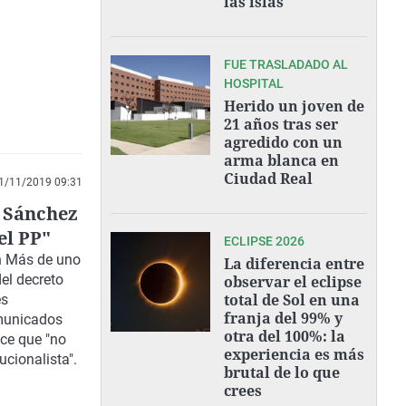
las islas"
FUE TRASLADADO AL
HOSPITAL
Herido un joven de
21 años tras ser
agredido con un
arma blanca en
Ciudad Real
1/11/2019 09:31
o Sánchez
el PP"
ECLIPSE 2026
n
Más de uno
La diferencia entre
del decreto
observar el eclipse
total de Sol en una
es
franja del 99% y
omunicados
otra del 100%: la
ice que "no
experiencia es más
ucionalista".
brutal de lo que
crees