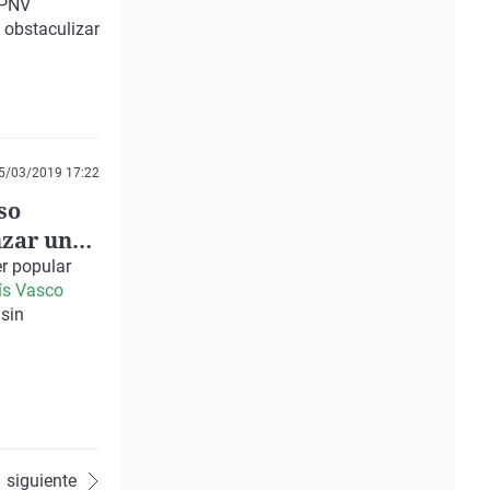
l PNV
 obstaculizar
5/03/2019 17:22
so
nzar un
r popular
aís Vasco
 sin
siguiente