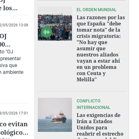
 los
EL ORDEN MUNDIAL
Las razones por las
que España "debe
2/05/2026 13:08
tomar nota" de la
OJ
crisis migratoria:
"No hay que
00
asumir que
to "OJ
nuestros aliados
 presentar
vayan a estar ahí
siva que
en un problema
n ambiente
con Ceuta y
Melilla"
CONFLICTO
INTERNACIONAL
8/05/2026 17:01
Las exigencias de
Irán a Estados
co evitan
Unidos para
cológicos
reabrir el estrecho