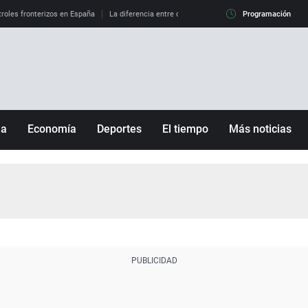
roles fronterizos en España
La diferencia entre observar el eclipse al 99% y al 100%
Programación
ña
Economía
Deportes
El tiempo
Más noticias
Fútbol
Sociedad
Baloncesto
Mundo
Tenis
Salud
Motor
Cultura
Ciencia y Tecnología
adrid
Gastronomía
nciana
Medio ambiente