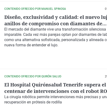
CONTENIDO OFRECIDO POR MANUEL SPINOSA
0
Diseño, exclusividad y calidad: el nuevo lu
anillos de compromiso con diamantes de
laboratorio en Marbella
El mercado del diamante vive una transformación silenciosa
imparable. Cada vez más parejas optan por diamantes de lab
como una alternativa sofisticada, personalizada y alineada 
nueva forma de entender el lujo.
CONTENIDO OFRECIDO POR QUIRÓN SALUD
2
El Hospital Quirónsalud Tenerife supera e
centenar de intervenciones con el robot R
primer año y refuerza su equipo de trauma
La cirugía robótica permite intervenciones más precisas y un
recuperación en prótesis de rodilla