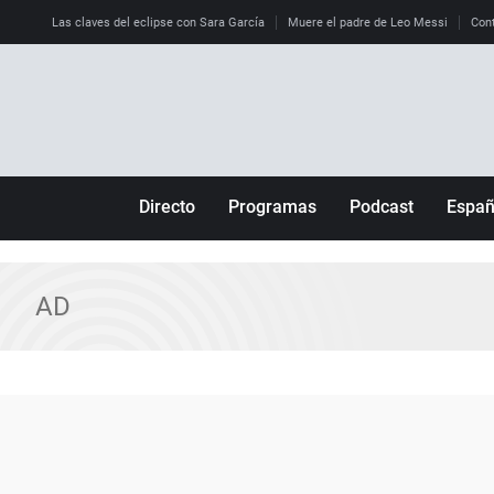
Las claves del eclipse con Sara García
Muere el padre de Leo Messi
Cont
Directo
Programas
Podcast
Espa
Más de uno
Los Perseguidos
Andalucía
Por fin
Malas decisiones
Aragón
AD
Julia en la onda
Expedientes del más allá
Baleares
La brújula
El viaje del Guernica
Cantabria
Radioestadio
Invisibles
Cataluña
Radioestadio noche
Prohibido morirse
Comunidad de M
El colegio invisible
Esto no ha pasado
Comunitat Vale