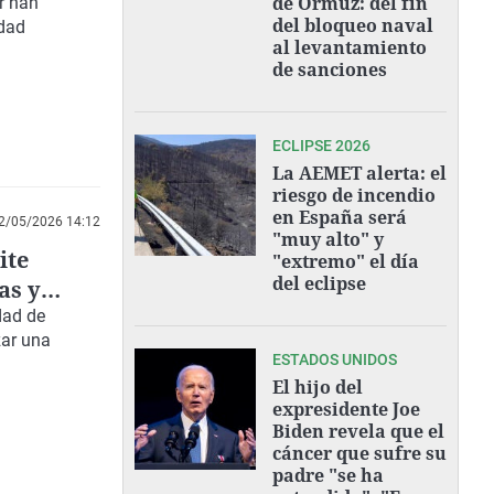
de Ormuz: del fin
r han
del bloqueo naval
idad
al levantamiento
de sanciones
ECLIPSE 2026
La AEMET alerta: el
riesgo de incendio
en España será
2/05/2026 14:12
"muy alto" y
ite
"extremo" el día
del eclipse
as y
dad de
zar una
ESTADOS UNIDOS
El hijo del
expresidente Joe
Biden revela que el
cáncer que sufre su
padre "se ha