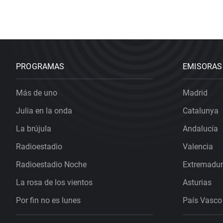
PROGRAMAS
EMISORAS
Más de uno
Madrid
Julia en la onda
Catalunya
La brújula
Andalucía
Radioestadio
Valencia
Radioestadio Noche
Extremadu
La rosa de los vientos
Asturias
Por fin no es lunes
País Vasco