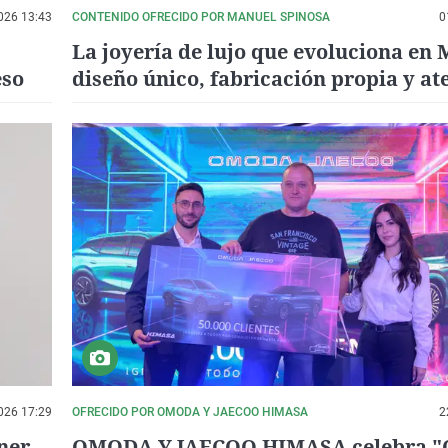
026 13:43
CONTENIDO OFRECIDO POR MANUEL SPINOSA
0
La joyería de lujo que evoluciona en 
eso
diseño único, fabricación propia y at
personalizada
026 17:29
OFRECIDO POR OMODA Y JAECOO HIMASA
2
ner
OMODA Y JAECOO HIMASA celebra "