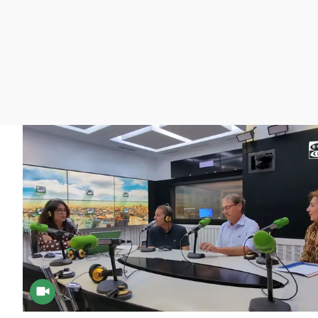
La rosa de los vientos
Caso
Extremadura
Gente viajera
Retornados
Galicia
Como el perro y el
Equipo de investigación
La Rioja
gato
Operación Viuda
Navarra
Negra
País Vasco