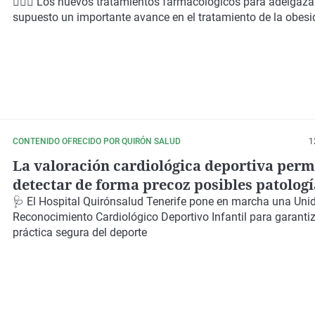
para adelgazar
👨🏻‍⚕️ Los nuevos tratamientos farmacológicos para adelgaza
supuesto un importante avance en el tratamiento de la obes
CONTENIDO OFRECIDO POR QUIRÓN SALUD
1
La valoración cardiológica deportiva perm
detectar de forma precoz posibles patologí
adaptar la actividad física a cada menor
🩺 El Hospital Quirónsalud Tenerife pone en marcha una Uni
Reconocimiento Cardiológico Deportivo Infantil para garanti
práctica segura del deporte