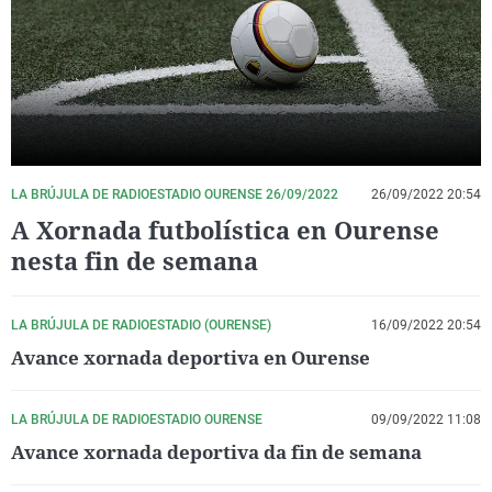
La rosa de los vientos
Caso
Extremadura
Virales
Gente viajera
Retornados
Galicia
Televisión
Como el perro y el gat
Equipo de investigaci
La Rioja
Elecciones
Operación Viuda Negr
Navarra
País Vasco
LA BRÚJULA DE RADIOESTADIO OURENSE 26/09/2022
26/09/2022 20:54
A Xornada futbolística en Ourense
nesta fin de semana
LA BRÚJULA DE RADIOESTADIO (OURENSE)
16/09/2022 20:54
Avance xornada deportiva en Ourense
LA BRÚJULA DE RADIOESTADIO OURENSE
09/09/2022 11:08
Avance xornada deportiva da fin de semana