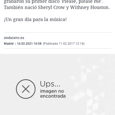
grabaron su primer disco 'Please, please me'.
La rosa de los vientos
Caso
Extremadura
Virales
También nació Sheryl Crow y Withney Houston.
Gente viajera
Retornados
Galicia
Televisión
¡Un gran día para la música!
Como el perro y el gat
Equipo de investigaci
La Rioja
Elecciones
Operación Viuda Negr
Navarra
ondacero.es
País Vasco
Madrid
|
16.02.2021 16:58
(Publicado 11.02.2017 12:14)