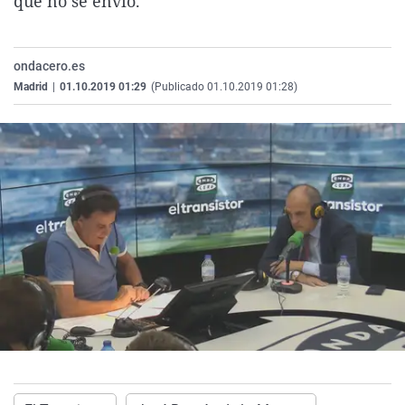
que no se envió.
La rosa de los vientos
Caso
Extremadura
Virales
Gente viajera
Retornados
Galicia
Televisión
ondacero.es
Como el perro y el gat
Equipo de investigaci
La Rioja
Elecciones
Madrid
|
01.10.2019 01:29
(Publicado 01.10.2019 01:28)
Operación Viuda Negr
Navarra
País Vasco