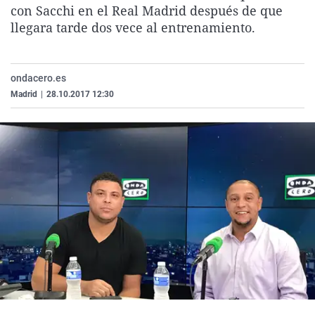
con Sacchi en el Real Madrid después de que
La rosa de los vientos
Caso
Extremadura
Virales
llegara tarde dos vece al entrenamiento.
Gente viajera
Retornados
Galicia
Televisión
Como el perro y el gat
Equipo de investigaci
La Rioja
Elecciones
ondacero.es
Operación Viuda Negr
Navarra
Madrid
|
28.10.2017 12:30
País Vasco