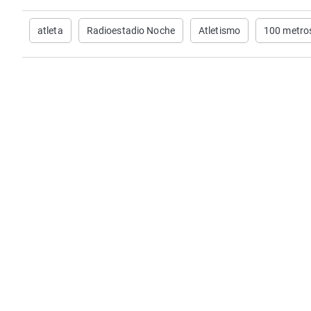
atleta
Radioestadio Noche
Atletismo
100 metro