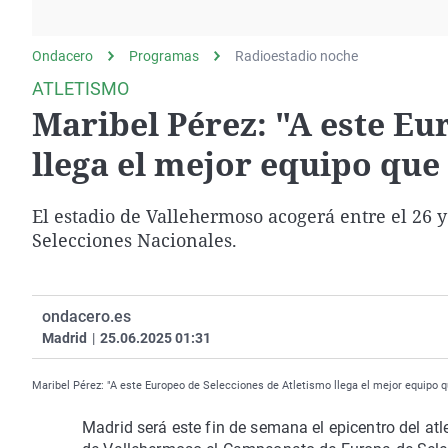
La rosa de los vientos
Caso
Extremadura
Gente viajera
Retornados
Galicia
Ondacero
Programas
Radioestadio noche
Como el perro y el
Equipo de investigación
La Rioja
ATLETISMO
gato
Maribel Pérez: "A este Eu
Operación Viuda
Navarra
Negra
País Vasco
llega el mejor equipo que
El estadio de Vallehermoso acogerá entre el 26 
Selecciones Nacionales.
ondacero.es
Madrid
|
25.06.2025 01:31
Maribel Pérez: "A este Europeo de Selecciones de Atletismo llega el mejor equipo q
Madrid será este fin de semana el epicentro del atl