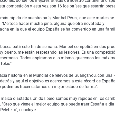
ciones, donde los mejores atletas de nuestro continente disp
sta competición y esta vez son 16 los países que estarán pres
 más rápida de nuestro país, Maribel Pérez, que este martes se
 "Me toca hacer mucha piña, alguna que otra novatada y
ha en la que el equipo España se ha convertido en una famil
e busca batir este fin de semana. Maribel competirá en dos pru
muy bueno, me están respetando las lesiones. Es una competici
allehermoso. Todos aspiramos a lo mismo, queremos los máxim
Tokio".
cía historia en el Mundial de relevos de Guangzhou, con una 
detrás y aquí el objetivo es acercarnos a este récord de España
 lo podemos hacer estamos en mejor estado de forma".
amaica o Estados Unidos pero somos muy rápidas en los camb
 "Creo que viene el mejor equipo que puede traer España a día
eleteiro", concluye.