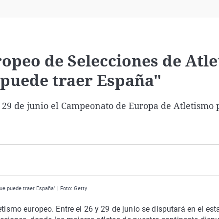
Virales
Televisión
Elecciones
ropeo de Selecciones de Atl
 puede traer España"
y 29 de junio el Campeonato de Europa de Atletismo 
ue puede traer España" | Foto: Getty
etismo europeo. Entre el 26 y 29 de junio se disputará en el est