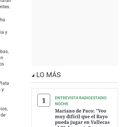
utarán
entes.
 ha
ia y
ebas,
ón
os
LO MÁS
Plata
 y
ENTREVISTA RADIOESTADIO
NOCHE
ios,
Mariano de Paco: "Veo
 de
muy difícil que el Rayo
pueda jugar en Vallecas