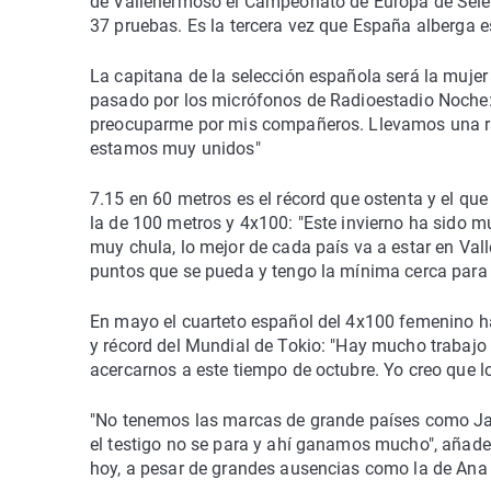
de Vallehermoso el Campeonato de Europa de Selec
37 pruebas. Es la tercera vez que España alberga e
La capitana de la selección española será la mujer
pasado por los micrófonos de Radioestadio Noche:
preocuparme por mis compañeros. Llevamos una rac
estamos muy unidos"
7.15 en 60 metros es el récord que ostenta y el qu
la de 100 metros y 4x100: "Este invierno ha sido 
muy chula, lo mejor de cada país va a estar en V
puntos que se pueda y tengo la mínima cerca para 
En mayo el cuarteto español del 4x100 femenino ha
y récord del Mundial de Tokio: "Hay mucho trabajo 
acercarnos a este tiempo de octubre. Yo creo que
"No tenemos las marcas de grande países como J
el testigo no se para y ahí ganamos mucho", añade.
hoy, a pesar de grandes ausencias como la de Ana P