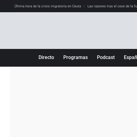
Última hora de la crisis migratoria en Ceuta
Las razones tras el cese de la f
Directo
Programas
Podcast
Espa
Más de uno
Los Perseguidos
Andalucía
Por fin
Malas decisiones
Aragón
Julia en la onda
Expedientes del más allá
Baleares
La brújula
El viaje del Guernica
Cantabria
Radioestadio
Invisibles
Cataluña
Radioestadio noche
Prohibido morirse
Comunidad de M
El colegio invisible
Esto no ha pasado
Comunitat Vale