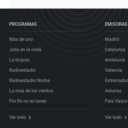
PROGRAMAS
EMISORAS
Más de uno
Madrid
Julia en la onda
Catalunya
La brújula
Andalucía
Radioestadio
Valencia
Radioestadio Noche
Extremadu
La rosa de los vientos
Asturias
Por fin no es lunes
País Vasco
Ver todo
Ver todo