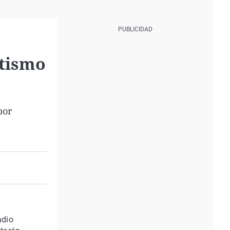
etismo
por
adio