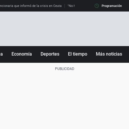
uncionaria que informó de la crisis en Ceuta
"No hay mafias, que no nos engañen": exper
Programación
ña
Economía
Deportes
El tiempo
Más noticias
Fútbol
Sociedad
Baloncesto
Mundo
Tenis
Salud
Motor
Cultura
Ciencia y Tecnología
adrid
Gastronomía
nciana
Medio ambiente