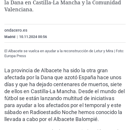
la Dana en Castilla-La Mancha y la Comunidad
La rosa de los vientos
Caso
Extremadura
Virales
Valenciana.
Gente viajera
Retornados
Galicia
Televisión
Como el perro y el gat
Equipo de investigaci
La Rioja
Elecciones
ondacero.es
Operación Viuda Negr
Navarra
Madrid
|
10.11.2024 00:56
País Vasco
El Albacete se vuelca en ayudar a la reconstrucción de Letur y Mira | Foto:
Europa Press
La provincia de Albacete ha sido la otra gran
afectada por la Dana que azotó España hace unos
días y que ha dejado centenares de muertos, siete
de ellos en Castilla-La Mancha. Desde el mundo del
fútbol se están lanzando multitud de iniciativas
para ayudar a los afectados por el temporal y este
sábado en Radioestadio Noche hemos conocido la
llevada a cabo por el Albacete Balompié.