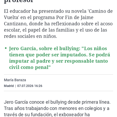
La rosa de los vientos
Caso
Extremadura
Virales
El educador ha presentado su novela 'Camino de
Gente viajera
Retornados
Galicia
Televisión
Vuelta' en el programa Por Fin de Jaime
Como el perro y el gat
Equipo de investigaci
La Rioja
Elecciones
Cantizano, donde ha reflexionado sobre el acoso
escolar, el papel de las familias y el uso de las
Operación Viuda Negr
Navarra
redes sociales en niños.
País Vasco
Jero García, sobre el bullying: "Los niños
tienen que poder ser imputados. Se podrá
imputar al padre y ser responsable tanto
civil como penal"
María Baraza
Madrid
|
07.07.2026 16:26
Jero García conoce el bullying desde primera línea.
Tras años trabajando con menores en colegios y a
través de su fundación, el exboxeador ha