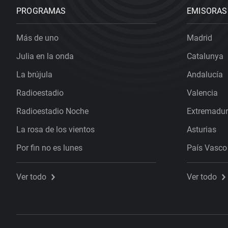
PROGRAMAS
EMISORAS
Más de uno
Madrid
Julia en la onda
Catalunya
La brújula
Andalucía
Radioestadio
Valencia
Radioestadio Noche
Extremadu
La rosa de los vientos
Asturias
Por fin no es lunes
País Vasco
Ver todo
Ver todo