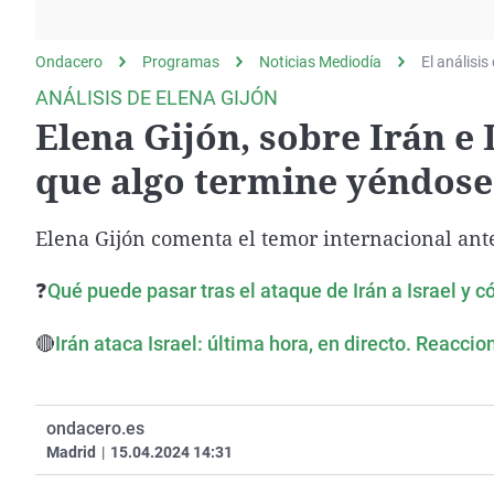
La rosa de los vientos
Caso
Extremadura
Gente viajera
Retornados
Galicia
Ondacero
Programas
Noticias Mediodía
El análisis
Como el perro y el
Equipo de investigación
La Rioja
ANÁLISIS DE ELENA GIJÓN
gato
Elena Gijón, sobre Irán e 
Operación Viuda
Navarra
Negra
País Vasco
que algo termine yéndose
Elena Gijón comenta el temor internacional ante 
❓
Qué puede pasar tras el ataque de Irán a Israel y 
🔴
Irán ataca Israel: última hora, en directo. Reacci
ondacero.es
Madrid
|
15.04.2024 14:31