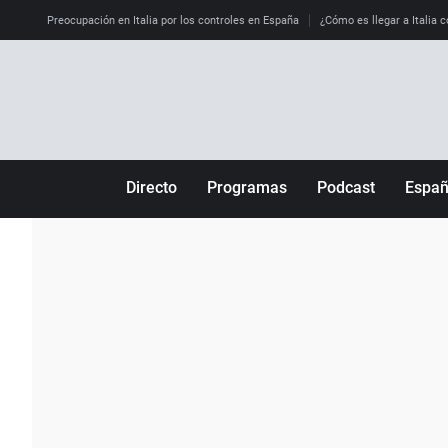
Preocupación en Italia por los controles en España
¿Cómo es llegar a Italia c
Directo
Programas
Podcast
Espa
Más de uno
Los Perseguidos
Andalucía
Por fin
Malas decisiones
Aragón
Julia en la onda
Expedientes del más allá
Baleares
La brújula
El viaje del Guernica
Cantabria
Radioestadio
Invisibles
Cataluña
Radioestadio noche
Prohibido morirse
Comunidad de M
El colegio invisible
Esto no ha pasado
Comunitat Vale