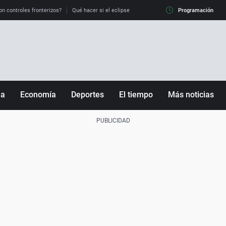
on controles fronterizos?
Qué hacer si el eclipse me pilla conduciendo
Programación
Qué tiempo 
ña
Economía
Deportes
El tiempo
Más noticias
Fútbol
Sociedad
Baloncesto
Mundo
Tenis
Salud
Motor
Cultura
Ciencia y Tecnología
adrid
Gastronomía
nciana
Medio ambiente