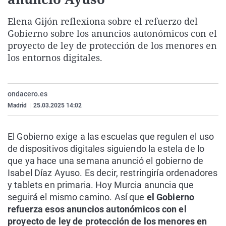
La rosa de los vientos
Caso
Extremadura
Virales
Elena Gijón reflexiona sobre el refuerzo del
Gente viajera
Retornados
Galicia
Televisión
Gobierno sobre los anuncios autonómicos con el
Como el perro y el gat
Equipo de investigaci
La Rioja
Elecciones
proyecto de ley de protección de los menores en
los entornos digitales.
Operación Viuda Negr
Navarra
País Vasco
ondacero.es
Madrid
|
25.03.2025 14:02
El Gobierno exige a las escuelas que regulen el uso
de dispositivos digitales siguiendo la estela de lo
que ya hace una semana anunció el gobierno de
Isabel Díaz Ayuso. Es decir, restringiría ordenadores
y tablets en primaria. Hoy Murcia anuncia que
seguirá el mismo camino. Así que
el Gobierno
refuerza esos anuncios autonómicos con el
proyecto de ley de protección de los menores en