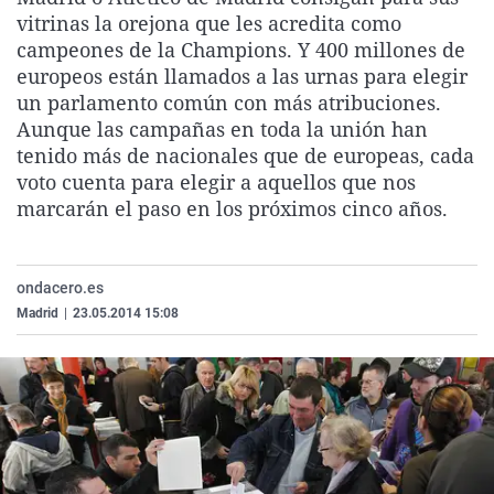
La rosa de los vientos
Caso
Extremadura
Virales
vitrinas la orejona que les acredita como
campeones de la Champions. Y 400 millones de
Gente viajera
Retornados
Galicia
Televisión
europeos están llamados a las urnas para elegir
Como el perro y el gat
Equipo de investigaci
La Rioja
Elecciones
un parlamento común con más atribuciones.
Aunque las campañas en toda la unión han
Operación Viuda Negr
Navarra
tenido más de nacionales que de europeas, cada
País Vasco
voto cuenta para elegir a aquellos que nos
marcarán el paso en los próximos cinco años.
ondacero.es
Madrid
|
23.05.2014 15:08