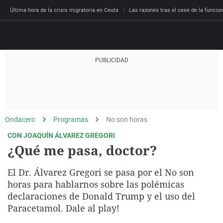
Última hora de la crisis migratoria en Ceuta
Las razones tras el cese de la funcion
Directo
Programas
Podcast
Más de uno
Los Perseguidos
Andalucía
Fútbol
Sociedad
Ondacero
Programas
No son horas
España
Por fin
Malas decisiones
Aragón
Baloncesto
Mundo
CON JOAQUÍN ÁLVAREZ GREGORI
Economía
Julia en la onda
Expedientes del más a
Baleares
Tenis
Salud
¿Qué me pasa, doctor?
Deportes
La brújula
El viaje del Guernica
Cantabria
Motor
Cultura
El Dr. Álvarez Gregori se pasa por el No son
El tiempo
Radioestadio
Invisibles
Cataluña
Ciencia y Tecnología
horas para hablarnos sobre las polémicas
Más noticias
declaraciones de Donald Trump y el uso del
Radioestadio noche
Prohibido morirse
Comunidad de Madrid
Gastronomía
Paracetamol. Dale al play!
El colegio invisible
Esto no ha pasado
Comunitat Valenciana
Medio ambiente