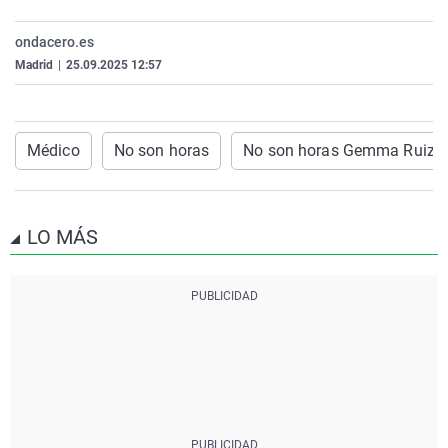
La rosa de los vientos
Caso
Extremadura
Virales
ondacero.es
Gente viajera
Retornados
Galicia
Televisión
Madrid
|
25.09.2025 12:57
Como el perro y el gat
Equipo de investigaci
La Rioja
Elecciones
Operación Viuda Negr
Navarra
Médico
No son horas
No son horas Gemma Ruiz
País Vasco
LO MÁS