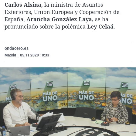
Carlos Alsina
, la ministra de Asuntos
La rosa de los vientos
Caso
Extremadura
Virales
Exteriores, Unión Europea y Cooperación de
Gente viajera
Retornados
Galicia
Televisión
España,
Arancha González Laya,
se ha
pronunciado sobre la polémica
Ley Celaá
.
Como el perro y el gat
Equipo de investigaci
La Rioja
Elecciones
Operación Viuda Negr
Navarra
País Vasco
ondacero.es
Madrid
|
05.11.2020 10:33