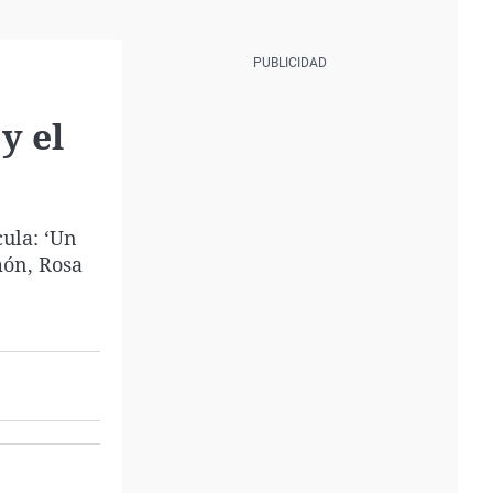
y el
cula: ‘Un
món, Rosa