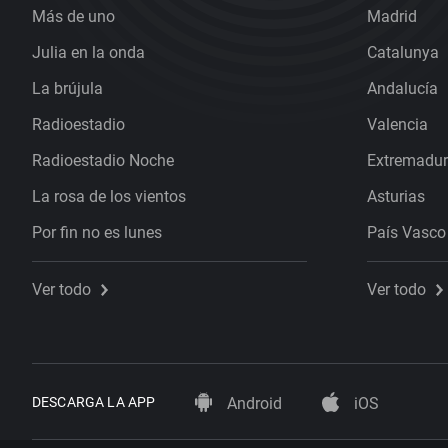
Más de uno
Madrid
Julia en la onda
Catalunya
La brújula
Andalucía
Radioestadio
Valencia
Radioestadio Noche
Extremadu
La rosa de los vientos
Asturias
Por fin no es lunes
País Vasco
Ver todo
Ver todo
DESCARGA LA APP
Android
iOS