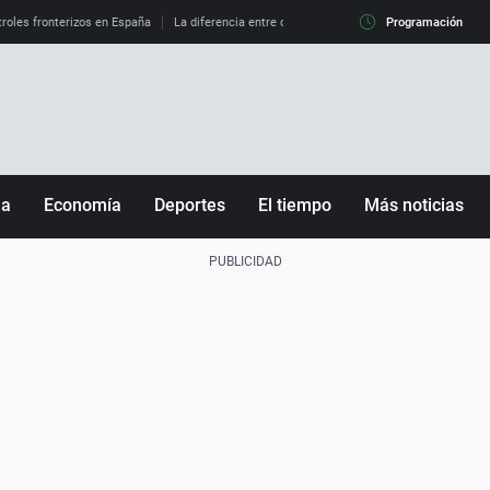
roles fronterizos en España
La diferencia entre observar el eclipse al 99% y al 100%
Programación
ña
Economía
Deportes
El tiempo
Más noticias
Fútbol
Sociedad
Baloncesto
Mundo
Tenis
Salud
Motor
Cultura
Ciencia y Tecnología
adrid
Gastronomía
nciana
Medio ambiente