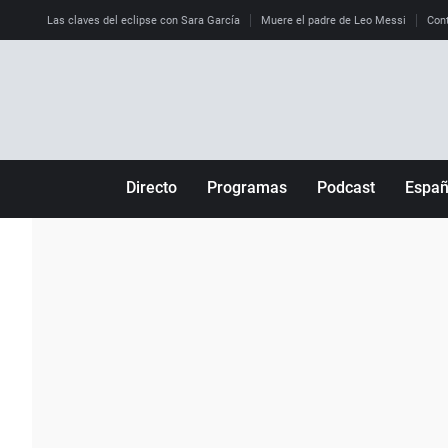
Las claves del eclipse con Sara García
Muere el padre de Leo Messi
Cont
Directo
Programas
Podcast
Espa
Más de uno
Los Perseguidos
Andalucía
Por fin
Malas decisiones
Aragón
Julia en la onda
Expedientes del más allá
Baleares
La brújula
El viaje del Guernica
Cantabria
Radioestadio
Invisibles
Cataluña
Radioestadio noche
Prohibido morirse
Comunidad de M
El colegio invisible
Esto no ha pasado
Comunitat Vale