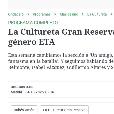
La rosa de los vientos
Caso
Extremadura
Gente viajera
Retornados
Galicia
Ondacero
Programas
Más de uno
La Cultureta
Como el perro y el
Equipo de investigación
La Rioja
PROGRAMA COMPLETO
gato
La Cultureta Gran Reserva
Operación Viuda
Navarra
Negra
País Vasco
género ETA
Esta semana cambiamos la sección a ‘Un amigo, u
fantasma en la batalla’. Y seguimos hablando d
Belmonte, Isabel Vázquez, Guillermo Altares y S
ondacero.es
Madrid
|
04.10.2025 10:04
Rubén Amón
La Cultureta Gran Reserva