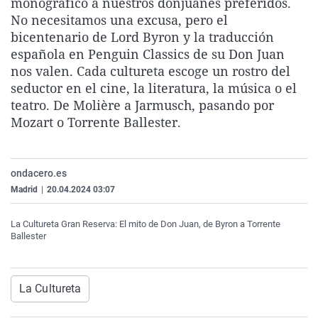
monográfico a nuestros donjuanes preferidos.
La rosa de los vientos
Caso
Extremadura
Virales
No necesitamos una excusa, pero el
bicentenario de Lord Byron y la traducción
Gente viajera
Retornados
Galicia
Televisión
española en Penguin Classics de su Don Juan
Como el perro y el gat
Equipo de investigaci
La Rioja
Elecciones
nos valen. Cada cultureta escoge un rostro del
seductor en el cine, la literatura, la música o el
Operación Viuda Negr
Navarra
teatro. De Molière a Jarmusch, pasando por
País Vasco
Mozart o Torrente Ballester.
ondacero.es
Madrid
|
20.04.2024 03:07
La Cultureta Gran Reserva: El mito de Don Juan, de Byron a Torrente
Ballester
La Cultureta