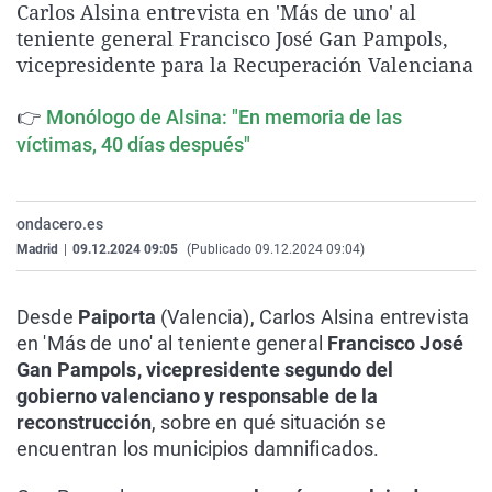
Carlos Alsina entrevista en 'Más de uno' al
La rosa de los vientos
Caso
Extremadura
Virales
teniente general Francisco José Gan Pampols,
Gente viajera
Retornados
Galicia
Televisión
vicepresidente para la Recuperación Valenciana
Como el perro y el gat
Equipo de investigaci
La Rioja
Elecciones
👉
Monólogo de Alsina: "En memoria de las
Operación Viuda Negr
Navarra
víctimas, 40 días después"
País Vasco
ondacero.es
Madrid
|
09.12.2024 09:05
(Publicado 09.12.2024 09:04)
Desde
Paiporta
(Valencia), Carlos Alsina entrevista
en 'Más de uno' al teniente general
Francisco José
Gan Pampols, vicepresidente segundo del
gobierno valenciano y responsable de la
reconstrucción
, sobre en qué situación se
encuentran los municipios damnificados.