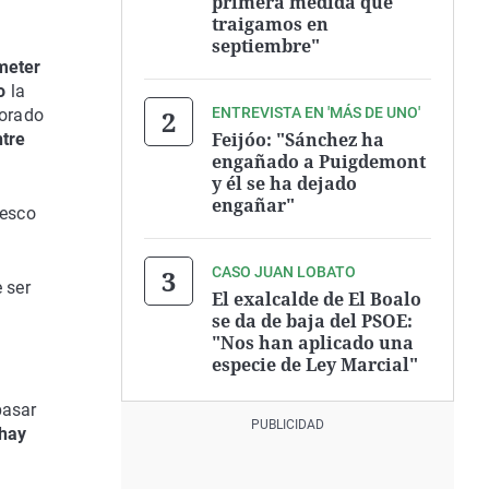
primera medida que
traigamos en
septiembre"
meter
do
la
ENTREVISTA EN 'MÁS DE UNO'
orado
Feijóo: "Sánchez ha
tre
engañado a Puigdemont
y él se ha dejado
engañar"
tesco
CASO JUAN LOBATO
 ser
El exalcalde de El Boalo
se da de baja del PSOE:
"Nos han aplicado una
especie de Ley Marcial"
pasar
 hay