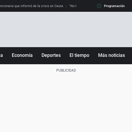
uncionaria que informó de la crisis en Ceuta
"No hay mafias, que no nos engañen": exper
Programación
ña
Economía
Deportes
El tiempo
Más noticias
Fútbol
Sociedad
Baloncesto
Mundo
Tenis
Salud
Motor
Cultura
Ciencia y Tecnología
adrid
Gastronomía
nciana
Medio ambiente