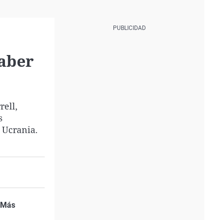
saber
rell,
s
 Ucrania.
Más