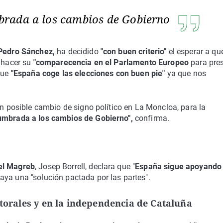
brada a los cambios de Gobierno
Pedro Sánchez,
ha decidido
"con buen criterio"
el esperar a qu
a hacer su
"comparecencia en el Parlamento Europeo
para pre
 que
"España coge las elecciones con buen pie"
ya que nos
n posible cambio de signo político en La Moncloa, para la
umbrada a los cambios de Gobierno",
confirma.
el Magreb
, Josep Borrell, declara que "
España sigue apoyando 
haya una "solución pactada por las partes".
ctorales y en la independencia de Cataluña