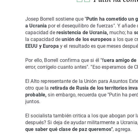
Josep Borrell sostiene que "
Putin ha cometido un g
a Ucrania
por el desequilibro de fuerzas". Y añade
capacidad de
resistencia de Ucrania,
mucho; ha
s
la capacidad de
unión de los europeos
a los que c
EEUU y Europa
y el resultado es que meses después
Por ello, Borrell confirma que si él "f
uera amigo de 
error, corrígelo cuanto antes". "Eso esperamos de C
El Alto representante de la Unión para Asuntos Exte
otro que la
retirada de Rusia de los territorios inv
probable,
sin embargo, recuerda que "Putin ha perd
juntos.
El socialista también critica a los que abogan por l
después? Si deja de ayudar militarmente a Ucrania, 
que saber qué clase de paz queremos"
, agrega.