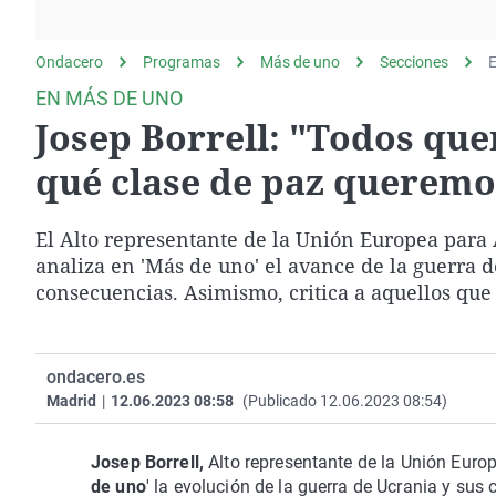
La rosa de los vientos
Caso
Extremadura
Gente viajera
Retornados
Galicia
Ondacero
Programas
Más de uno
Secciones
E
Como el perro y el
Equipo de investigación
La Rioja
EN MÁS DE UNO
gato
Josep Borrell: "Todos qu
Operación Viuda
Navarra
Negra
País Vasco
qué clase de paz queremo
El Alto representante de la Unión Europea para A
analiza en 'Más de uno' el avance de la guerra
consecuencias. Asimismo, critica a aquellos qu
ondacero.es
Madrid
|
12.06.2023 08:58
(Publicado 12.06.2023 08:54)
Josep Borrell,
Alto representante de la Unión Europ
de uno
' la evolución de la guerra de Ucrania y su