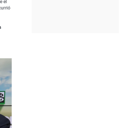
e el
urrió
n