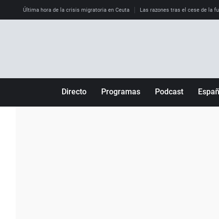
Última hora de la crisis migratoria en Ceuta
Las razones tras el cese de la f
Directo
Programas
Podcast
Espa
Más de uno
Los Perseguidos
Andalucía
Por fin
Malas decisiones
Aragón
Julia en la onda
Expedientes del más allá
Baleares
La brújula
El viaje del Guernica
Cantabria
Radioestadio
Invisibles
Cataluña
Radioestadio noche
Prohibido morirse
Comunidad de M
El colegio invisible
Esto no ha pasado
Comunitat Vale