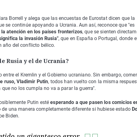
clara Borrell y alega que las encuestas de Eurostat dicen que la
que se continúe apoyando a Ucrania. Aun así, reconoce que "es
la atención en los países fronterizos
, que se sienten directa
significa la invasión Rusia"
, que en España o Portugal, donde e
año del conflicto bélico.
e Rusia y el de Ucrania?
o entre el Kremlin y el Gobierno ucraniano. Sin embargo, come
e ruso, Vladimir Putin
, todos han vuelto con la misma respues
a que no los cumpla no va a parar la guerra".
posiblemente Putin esté
esperando a que pasen los comicios e
do de una manera completamente diferente si hubiese estado
Do
oe Biden.
etido un gigantesco error