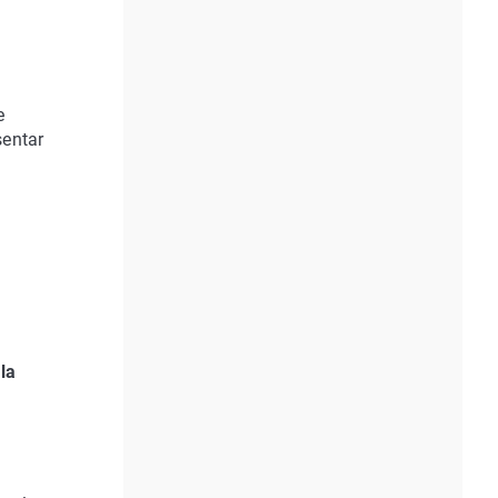
e
sentar
la