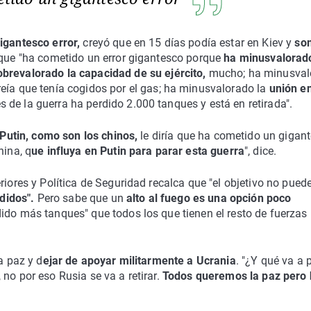
igantesco error,
creyó que en 15 días podía estar en Kiev y
so
 que "ha cometido un error gigantesco porque
ha minusvalora
obrevalorado la capacidad de su ejército,
mucho; ha minusval
reía que tenía cogidos por el gas; ha minusvalorado la
unión en
 de la guerra ha perdido 2.000 tanques y está en retirada".
Putin, como son los chinos,
le diría que ha cometido un gigan
hina, q
ue influya en Putin para parar esta guerra
", dice.
riores y Política de Seguridad recalca que "el objetivo no puede
adidos".
Pero sabe que un
alto al fuego es una opción poco
ido más tanques" que todos los que tienen el resto de fuerzas
a paz y d
ejar de apoyar militarmente a Ucrania
. "¿Y qué va a 
no por eso Rusia se va a retirar.
Todos queremos la paz pero