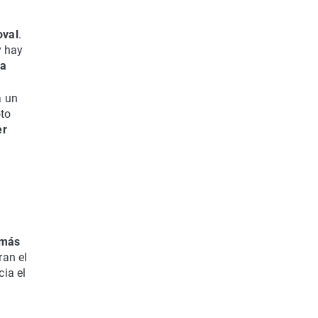
oval
.
y hay
da
a un
oto
er
 más
ran el
ia el