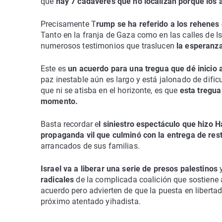
que
hay 7 cadáveres que no localizan porque los 
Precisamente T
rump se ha referido a los rehenes 
Tanto en la franja de Gaza como en las calles de Is
numerosos testimonios que traslucen
la esperanza
Este es
un acuerdo para una tregua que dé inicio
paz inestable aún es largo y está jalonado de dific
que ni se atisba en el horizonte, es que
esta tregua
momento.
Basta recordar e
l siniestro espectáculo que hizo 
propaganda vil que culminó con la entrega de res
arrancados de sus familias.
Israel va a liberar una serie de presos palestinos
radicales
de la complicada coalición que sostiene 
acuerdo pero advierten de que la puesta en libert
próximo atentado yihadista.