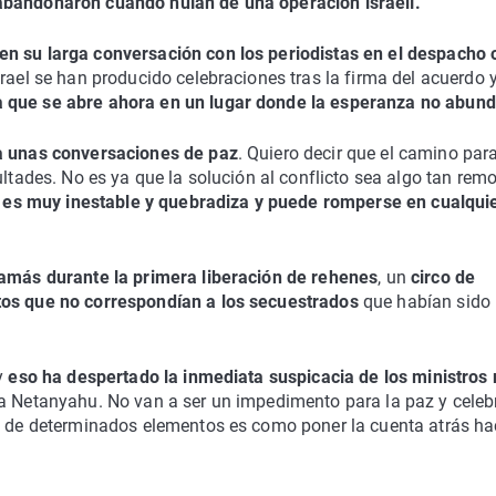
abandonaron cuando huían de una operación israelí.
en su larga conversación con los periodistas en el despacho 
rael se han producido celebraciones tras la firma del acuerdo 
 que se abre ahora en un lugar donde la esperanza no abun
 a unas conversaciones de paz
. Quiero decir que el camino par
ultades. No es ya que la solución al conflicto sea algo tan rem
 es muy inestable y quebradiza y puede romperse en cualqui
Hamás durante la primera liberación de rehenes
, un
circo de
tos que no correspondían a los secuestrados
que habían sido
y
eso ha despertado la inmediata suspicacia de los ministros
a Netanyahu. No van a ser un impedimento para la paz y celeb
ad de determinados elementos es como poner la cuenta atrás hac