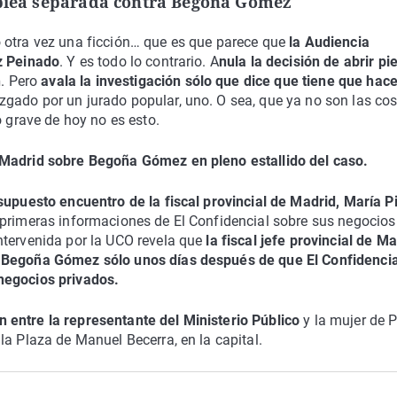
a piea separada contra Begoña Gómez
 otra vez una ficción… que es que parece que
la Audiencia
z Peinado
. Y es todo lo contrario. A
nula la decisión de abrir pi
n
. Pero
avala la investigación sólo que dice que tiene que hace
ado por un jurado popular, uno. O sea, que ya no son las cos
o grave de hoy no es esto.
 Madrid sobre Begoña Gómez en pleno estallido del caso.
upuesto encuentro de la fiscal provincial de Madrid, María Pi
s primeras informaciones de El Confidencial sobre sus negocios
ntervenida por la UCO revela que
la fiscal jefe provincial de Ma
e Begoña Gómez sólo unos días después de que El Confidencia
negocios privados.
entre la representante del Ministerio Público
y la mujer de 
la Plaza de Manuel Becerra, en la capital.