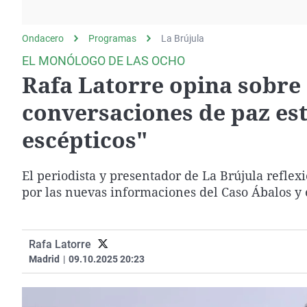
La rosa de los vientos
Caso
Extremadura
Gente viajera
Retornados
Galicia
Ondacero
Programas
La Brújula
Como el perro y el
Equipo de investigación
La Rioja
EL MONÓLOGO DE LAS OCHO
gato
Rafa Latorre opina sobre 
Operación Viuda
Navarra
Negra
País Vasco
conversaciones de paz est
escépticos"
El periodista y presentador de La Brújula refle
por las nuevas informaciones del Caso Ábalos y
Rafa Latorre
Madrid
|
09.10.2025 20:23