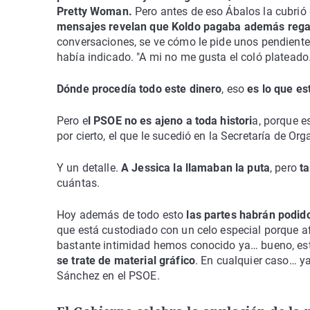
Pretty Woman.
Pero antes de eso Ábalos la cubrió
mensajes revelan que Koldo pagaba además regalo
conversaciones, se ve cómo le pide unos pendientes 
había indicado. "A mi no me gusta el coló platead
Dónde procedía todo este dinero
, eso
es lo que es
Pero e
l PSOE no es ajeno a toda histori
a, porque e
por cierto, el que le sucedió en la Secretaría de Or
Y un detalle.
A Jessica la llamaban la puta
, pero
t
cuántas.
Hoy además de todo esto
las partes habrán podido 
que está custodiado con un celo especial porque a
bastante intimidad hemos conocido ya… bueno, est
se trate de material gráfico
. En cualquier caso… y
Sánchez en el PSOE.