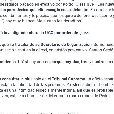
 de regalos pagado en efectivo por Koldo. O sea que…
Los nue
s para Jésica que ella escogía con antelación
. En otras de l
con brillantes y le precisa que los quiere de "oro rosa", como 
o. Q soy muy blanca. Me gustan los doraditos"
tá investigando ahora la UCO por orden del juez.
s que s
e trataba de su Secretario de Organización
. Su número
ganización está en la cárcel, en prisión preventiva. Santos Cerd
ambién la 1
. Y si hay uno
es porque hay dos
,
tres
y
cuatro
o a 
consultar in situ
, solo en el
Tribunal Supremo
un oficio sepa
fecta a la intimidad de las personas. Y ustedes dirán… hombre,
a es una intimidad especialmente íntima,
así que es probable
a ven, este era el ambiente del entorno más cercano de Pedro