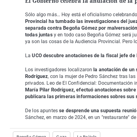
El Gobierno celebra la anulación de l
Sólo algo más… Hoy está el oficialismo celebrando
Provincial ha tumbado las investigaciones del jue
separada contra Begoña Gómez por malversació
todas juntas
y en todo caso Begoña Gómez será juzg
ya son las cosas de la Audiencia Provincial. Pero l
La
UCO descubre anotaciones de la fiscal jefe de
Los investigadores localizaron
la anotación de un s
Rodríguez
, con la mujer de Pedro Sánchez tras la
privados. Leo de El Confidencial: Documentación i
María Pilar Rodríguez, efectuó anotaciones sobr
publicara las primeras informaciones sobres sus 
De los apuntes
se desprende una supuesta reunión 
Sánchez, en marzo de 2024, en un "restaurante" de 