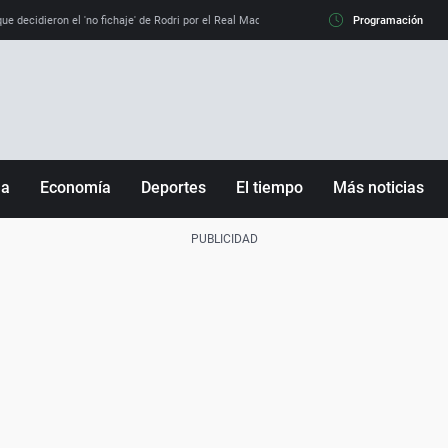
e decidieron el 'no fichaje' de Rodri por el Real Madrid y su 'sí' al Barça
Programación
La llamada de
ña
Economía
Deportes
El tiempo
Más noticias
Fútbol
Sociedad
Baloncesto
Mundo
Tenis
Salud
Motor
Cultura
Ciencia y Tecnología
adrid
Gastronomía
nciana
Medio ambiente