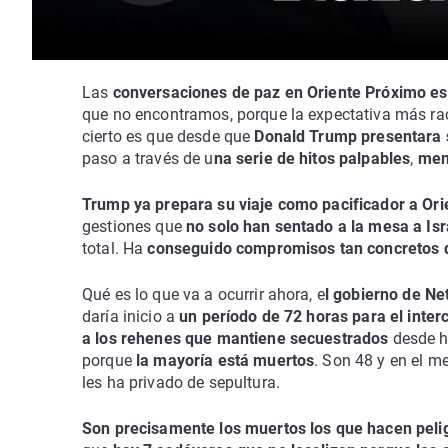
Las
conversaciones de paz en Oriente Próximo est
que no encontramos, porque la expectativa más rac
cierto es que desde que
Donald Trump presentara s
paso a través de u
na serie de hitos palpables
,
men
Trump ya prepara su viaje como pacificador a Or
gestiones que
no solo han sentado a la mesa a Is
total. Ha
conseguido compromisos tan concretos q
Qué es lo que va a ocurrir ahora, e
l gobierno de Ne
daría inicio a
un período de 72 horas para el inte
a los rehenes que mantiene secuestrados
desde ha
porque
la mayoría está muertos
. Son 48 y en el me
les ha privado de sepultura.
Son precisamente los muertos los que hacen pelig