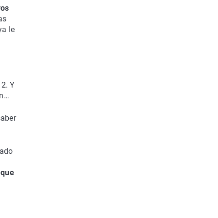
vos
as
ya le
 2. Y
án…
saber
rado
 que