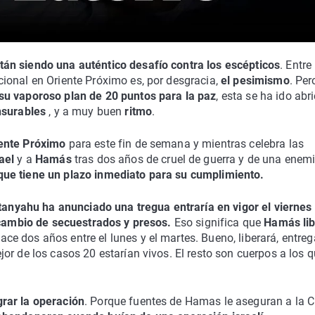
án siendo una auténtico desafío contra los escépticos
. Entre
ional en Oriente Próximo es, por desgracia,
el pesimismo
. Per
u vaporoso plan de 20 puntos para la paz
, esta se ha ido abr
surables
, y a muy buen
ritmo
.
iente Próximo
para este fin de semana y mientras celebra las
rael
y a
Hamás
tras dos años de cruel de guerra y de una enem
ue tiene un plazo inmediato para su cumplimiento.
tanyahu ha anunciado una tregua entraría en vigor el viernes
rcambio de secuestrados y presos.
Eso significa que
Hamás lib
ce dos años entre el lunes y el martes. Bueno, liberará, entreg
jor de los casos 20 estarían vivos. El resto son cuerpos a los 
rar la operación
. Porque fuentes de Hamas le aseguran a la 