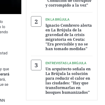
"Condición de corruptor
y corrompido a la vez"
EN LA BRÚJULA
 lo
Ignacio Cembrero alerta
o lo
en La Brújula de la
iendo
gravedad de la crisis
migratoria en Ceuta:
"Era previsible y no se
han tomado medidas"
istad
ENTREVISTAS LA BRÚJULA
Un arquitecto señala en
y que
La Brújula la solución
erará
para reducir el calor en
ará,
las ciudades: "Hay que
que se
transformarlas en
bosques humanizados"
CNN