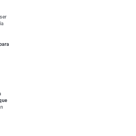
ser
ía
para
a
 que
ón