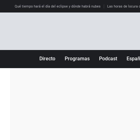
Qué tiempo hará el día del eclipse y dónde habrá nubes
Las horas de locura qu
Directo
Programas
Podcast
Espa
Más de uno
Los Perseguidos
Andalucía
Por fin
Malas decisiones
Aragón
Julia en la onda
Expedientes del más allá
Baleares
La brújula
El viaje del Guernica
Cantabria
Radioestadio
Invisibles
Cataluña
Radioestadio noche
Prohibido morirse
Comunidad de M
El colegio invisible
Esto no ha pasado
Comunitat Vale