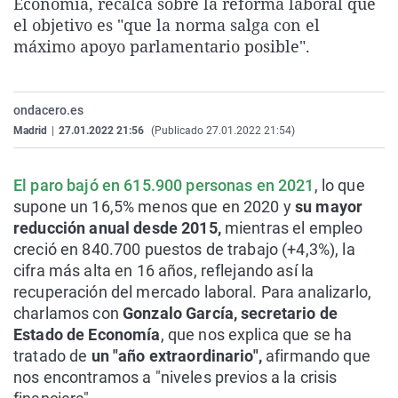
Economía, recalca sobre la reforma laboral que
La rosa de los vientos
Caso
Extremadura
Virales
el objetivo es "que la norma salga con el
máximo apoyo parlamentario posible".
Gente viajera
Retornados
Galicia
Televisión
Como el perro y el gat
Equipo de investigaci
La Rioja
Elecciones
Operación Viuda Negr
Navarra
ondacero.es
Madrid
|
27.01.2022 21:56
(Publicado 27.01.2022 21:54)
País Vasco
El paro bajó en 615.900 personas en 2021
, lo que
supone un 16,5% menos que en 2020 y
su mayor
reducción anual desde 2015,
mientras el empleo
creció en 840.700 puestos de trabajo (+4,3%), la
cifra más alta en 16 años, reflejando así la
recuperación del mercado laboral. Para analizarlo,
charlamos con
Gonzalo García, secretario de
Estado de Economía
, que nos explica que se ha
tratado de
un "año extraordinario",
afirmando que
nos encontramos a "niveles previos a la crisis