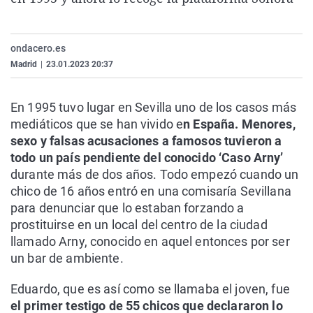
La rosa de los vientos
Caso
Extremadura
Virales
Gente viajera
Retornados
Galicia
Televisión
ondacero.es
Como el perro y el gat
Equipo de investigaci
La Rioja
Elecciones
Madrid
|
23.01.2023 20:37
Operación Viuda Negr
Navarra
En 1995 tuvo lugar en Sevilla uno de los casos más
País Vasco
mediáticos que se han vivido e
n España. Menores,
sexo y falsas acusaciones a famosos tuvieron a
todo un país pendiente del conocido ‘Caso Arny’
durante más de dos años. Todo empezó cuando un
chico de 16 años entró en una comisaría Sevillana
para denunciar que lo estaban forzando a
prostituirse en un local del centro de la ciudad
llamado Arny, conocido en aquel entonces por ser
un bar de ambiente.
Eduardo, que es así como se llamaba el joven, fue
el primer testigo de 55 chicos que declararon lo