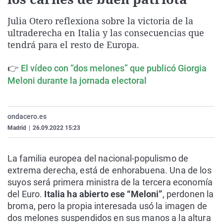
La rosa de los vientos
Caso
Extremadura
Virales
Julia Otero reflexiona sobre la victoria de la
Gente viajera
Retornados
Galicia
Televisión
ultraderecha en Italia y las consecuencias que
Como el perro y el gat
Equipo de investigaci
La Rioja
Elecciones
tendrá para el resto de Europa.
Operación Viuda Negr
Navarra
👉
El vídeo con “dos melones” que publicó Giorgia
País Vasco
Meloni durante la jornada electoral
ondacero.es
Madrid
|
26.09.2022 15:23
La familia europea del nacional-populismo de
extrema derecha, está de enhorabuena. Una de los
suyos será primera ministra de la tercera economía
del Euro.
Italia ha abierto ese “Meloni”
, perdonen la
broma, pero la propia interesada usó la imagen de
dos melones suspendidos en sus manos a la altura