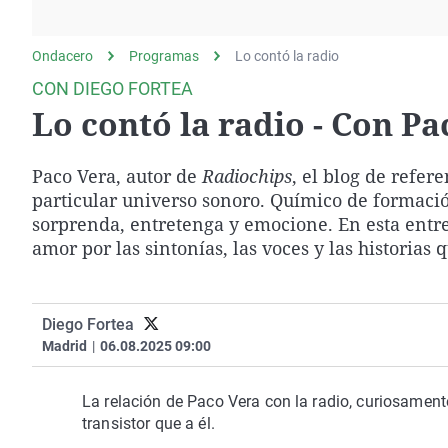
La rosa de los vientos
Caso
Extremadura
Gente viajera
Retornados
Galicia
Ondacero
Programas
Lo contó la radio
Como el perro y el
Equipo de investigación
La Rioja
CON DIEGO FORTEA
gato
Lo contó la radio - Con Pa
Operación Viuda
Navarra
Negra
País Vasco
Paco Vera, autor de
Radiochips
, el blog de refer
particular universo sonoro. Químico de formaci
sorprenda, entretenga y emocione. En esta entr
amor por las sintonías, las voces y las historias 
Diego Fortea
Madrid
|
06.08.2025 09:00
La relación de Paco Vera con la radio, curiosament
transistor que a él.