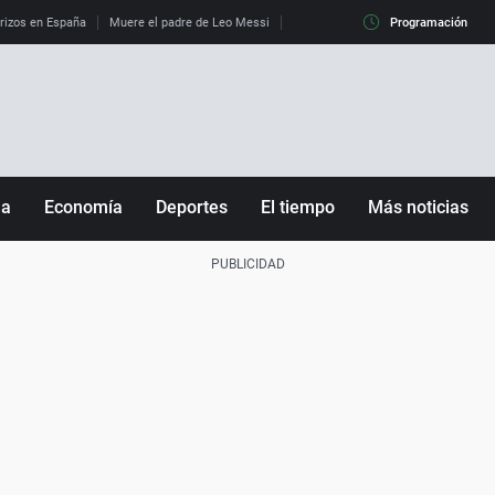
erizos en España
Muere el padre de Leo Messi
La diferencia entre observar el eclip
Programación
ña
Economía
Deportes
El tiempo
Más noticias
Fútbol
Sociedad
Baloncesto
Mundo
Tenis
Salud
Motor
Cultura
Ciencia y Tecnología
adrid
Gastronomía
nciana
Medio ambiente