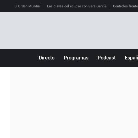
El Orden Mundial
Las claves del eclipse con Sara García
Controles front
Directo
Programas
Podcast
Espa
Más de uno
Los Perseguidos
Andalucía
Por fin
Malas decisiones
Aragón
Julia en la onda
Expedientes del más allá
Baleares
La brújula
El viaje del Guernica
Cantabria
Radioestadio
Invisibles
Cataluña
Radioestadio noche
Prohibido morirse
Comunidad de M
El colegio invisible
Esto no ha pasado
Comunitat Vale