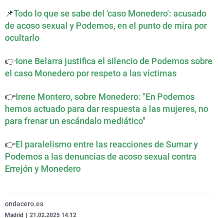
La
C
Ex
Vi
📌
Todo lo que se sabe del 'caso Monedero': acusado
de acoso sexual y Podemos, en el punto de mira por
Ge
Re
Ga
Te
ocultarlo
Co
Eq
La
El
Op
Na
👉
Ione Belarra justifica el silencio de Podemos sobre
el caso Monedero por respeto a las víctimas
Pa
👉
Irene Montero, sobre Monedero: "En Podemos
hemos actuado para dar respuesta a las mujeres, no
para frenar un escándalo mediático"
👉
El paralelismo entre las reacciones de Sumar y
Podemos a las denuncias de acoso sexual contra
Errejón y Monedero
ondacero.es
Madrid
|
21.02.2025 14:12