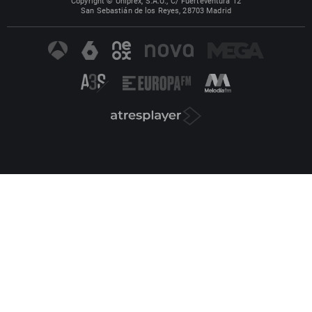
Copyright © Uniprex, S.A.U., C/ Fuerteventura 12
San Sebastián de los Reyes, 28703 Madrid