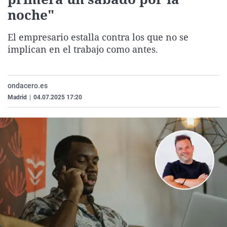
La rosa de los vientos
Caso
Extremadura
Virales
noche"
Gente viajera
Retornados
Galicia
Televisión
El empresario estalla contra los que no se
Como el perro y el gat
Equipo de investigaci
La Rioja
Elecciones
implican en el trabajo como antes.
Operación Viuda Negr
Navarra
País Vasco
ondacero.es
Madrid
|
04.07.2025 17:20