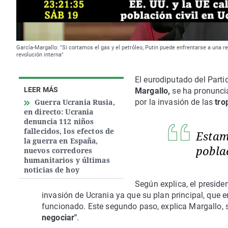
García-Margallo: "Si cortamos el gas y el petróleo, Putin puede enfrentarse a una re
revolución interna"
El eurodiputado del Parti
LEER MÁS
Margallo,
se ha pronuncia
Guerra Ucrania Rusia,
por la invasión de las
tro
en directo: Ucrania
denuncia 112 niños
fallecidos, los efectos de
Estamo
la guerra en España,
pobla
nuevos corredores
humanitarios y últimas
noticias de hoy
Según explica, el preside
invasión de Ucrania ya que su plan principal, que 
funcionado. Este segundo paso, explica Margallo, 
negociar"
.