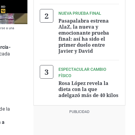
NUEVA PRUEBA FINAL
Pasapalabra estrena
AlaZ, la nueva y
arse a una
emocionante prueba
final: así ha sido el
primer duelo entre
rcía-
Javier y David
ocada
ESPECTACULAR CAMBIO
FÍSICO
Rosa López revela la
dieta con la que
adelgazó más de 40 kilos
de la
n a