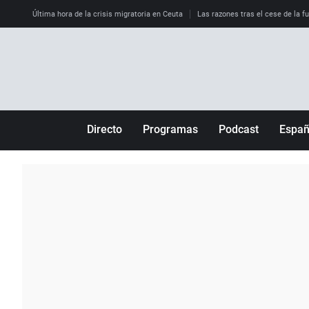
Última hora de la crisis migratoria en Ceuta
Las razones tras el cese de la f
Directo
Programas
Podcast
Espa
Más de uno
Los Perseguidos
Andalucía
Por fin
Malas decisiones
Aragón
Julia en la onda
Expedientes del más allá
Baleares
La brújula
El viaje del Guernica
Cantabria
Radioestadio
Invisibles
Cataluña
Radioestadio noche
Prohibido morirse
Comunidad de M
El colegio invisible
Esto no ha pasado
Comunitat Vale