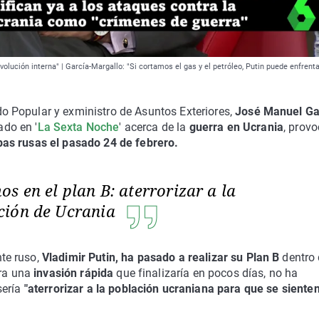
volución interna" | García-Margallo: "Si cortamos el gas y el petróleo, Putin puede enfrent
do Popular y exministro de Asuntos Exteriores,
José Manuel Ga
do en '
La Sexta Noche
' acerca de la
guerra en Ucrania
, prov
pas rusas el pasado 24 de febrero.
s en el plan B: aterrorizar a la
ción de Ucrania
nte ruso,
Vladimir Putin, ha pasado a realizar su Plan B
dentro 
era una
invasión rápida
que finalizaría en pocos días, no ha
sería
"aterrorizar a la población ucraniana para que se siente