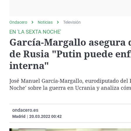
La rosa de los vientos
Caso
Extremadura
Gente viajera
Retornados
Galicia
Ondacero
Noticias
Como el perro y el
Televisión
Equipo de investigación
La Rioja
gato
EN 'LA SEXTA NOCHE'
Operación Viuda
Navarra
García-Margallo asegura qu
Negra
País Vasco
de Rusia "Putin puede enf
interna"
José Manuel García-Margallo, eurodiputado del P
Noche' sobre la guerra en Ucrania y analiza cóm
ondacero.es
Madrid
|
20.03.2022 00:42