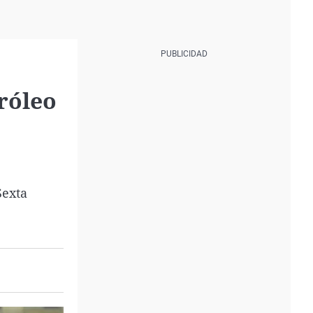
tróleo
Sexta
.