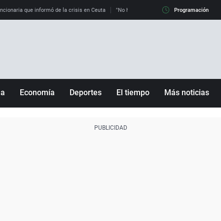
uncionaria que informó de la crisis en Ceuta
"No hay mafias, que no nos engañen": exper
Programación
ña
Economía
Deportes
El tiempo
Más noticias
Fútbol
Sociedad
Baloncesto
Mundo
Tenis
Salud
Motor
Cultura
Ciencia y Tecnología
adrid
Gastronomía
nciana
Medio ambiente