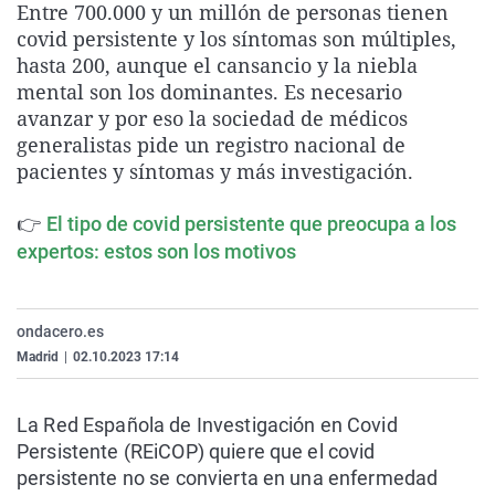
Entre 700.000 y un millón de personas tienen
La rosa de los vientos
Caso
Extremadura
Virales
covid persistente y los síntomas son múltiples,
Gente viajera
Retornados
Galicia
Televisión
hasta 200, aunque el cansancio y la niebla
mental son los dominantes. Es necesario
Como el perro y el gat
Equipo de investigaci
La Rioja
Elecciones
avanzar y por eso la sociedad de médicos
Operación Viuda Negr
Navarra
generalistas pide un registro nacional de
pacientes y síntomas y más investigación.
País Vasco
👉
El tipo de covid persistente que preocupa a los
expertos: estos son los motivos
ondacero.es
Madrid
|
02.10.2023 17:14
La Red Española de Investigación en Covid
Persistente (REiCOP) quiere que el covid
persistente no se convierta en una enfermedad