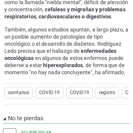
como la llamada "niebla mental", déficit de atención
y concentración,
cefaleas y migrañas y problemas
respiratorios, cardiovasculares o digestivos
.
También, algunos estudios apuntan, a largo plazo, a
un posible aumento de patologías de tipo
oncológico o el desarrollo de diabetes. Rodríguez
Ledo precisa que el hallazgo de
enfermedades
oncológicas
en algunos de estos enfermos puede
deberse a estar
hiperexplorados
, de forma que de
momento "no hay nada concluyente", ha afirmado.
sanitarios
COVID-19
COVID19
registro
Cor
No te pierdas
ECLIPSE SOLAR