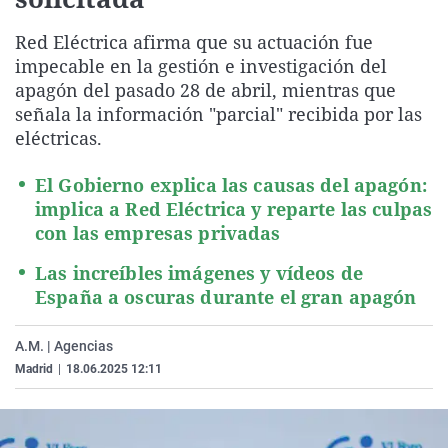
La rosa de los vientos
Caso
Extremadura
Virales
Red Eléctrica afirma que su actuación fue
Gente viajera
Retornados
Galicia
Televisión
impecable en la gestión e investigación del
Como el perro y el gat
Equipo de investigaci
La Rioja
Elecciones
apagón del pasado 28 de abril, mientras que
señala la información "parcial" recibida por las
Operación Viuda Negr
Navarra
eléctricas.
País Vasco
El Gobierno explica las causas del apagón:
implica a Red Eléctrica y reparte las culpas
con las empresas privadas
Las increíbles imágenes y vídeos de
España a oscuras durante el gran apagón
A.M. | Agencias
Madrid
|
18.06.2025 12:11