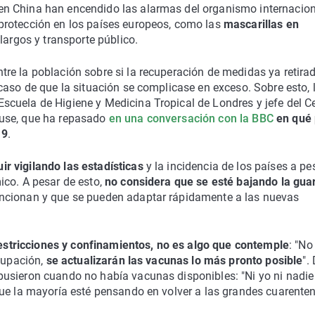
n China han encendido las alarmas del organismo internacion
protección en los países europeos, como las
mascarillas en
 largos y transporte público.
tre la población sobre si la recuperación de medidas ya retira
aso de que la situación se complicase en exceso. Sobre esto, 
cuela de Higiene y Medicina Tropical de Londres y jefe del C
ouse, que ha repasado
en una conversación con la BBC
en qué
19
.
ir vigilando las estadísticas
y la incidencia de los países a pe
ico. A pesar de esto,
no considera que se esté bajando la gua
uncionan y que se pueden adaptar rápidamente a las nuevas
estricciones y confinamientos, no es algo que contemple
: "No
ocupación,
se actualizarán las vacunas lo más pronto posible
".
usieron cuando no había vacunas disponibles: "Ni yo ni nadie
que la mayoría esté pensando en volver a las grandes cuarenten