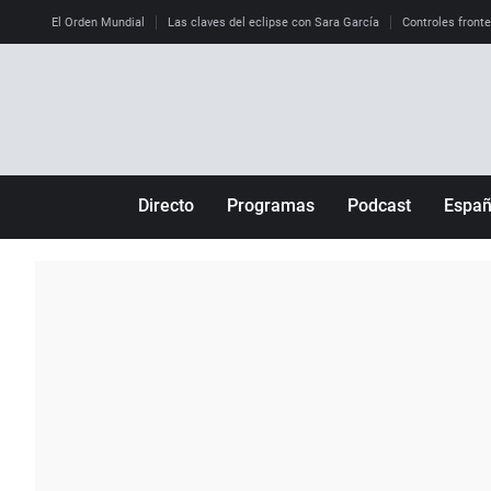
El Orden Mundial
Las claves del eclipse con Sara García
Controles front
Directo
Programas
Podcast
Espa
Más de uno
Los Perseguidos
Andalucía
Por fin
Malas decisiones
Aragón
Julia en la onda
Expedientes del más allá
Baleares
La brújula
El viaje del Guernica
Cantabria
Radioestadio
Invisibles
Cataluña
Radioestadio noche
Prohibido morirse
Comunidad de M
El colegio invisible
Esto no ha pasado
Comunitat Vale