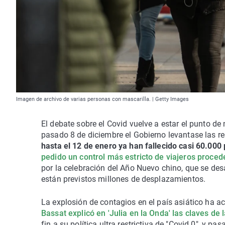
Imagen de archivo de varias personas con mascarilla. | Getty Images
El debate sobre el Covid vuelve a estar el punto de
pasado 8 de diciembre el Gobierno levantase las r
hasta el 12 de enero ya han fallecido casi 60.000
pedido un control más estricto de viajeros proce
por la celebración del Año Nuevo chino, que se desa
están previstos millones de desplazamientos.
La explosión de contagios en el país asiático ha a
Bassat explicó en 'Julia en la Onda' las claves de
fin a su política ultra restrictiva de "Covid 0", y pa