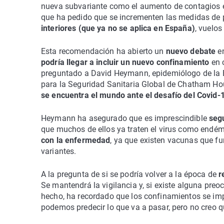
nueva subvariante como el aumento de contagios e
que ha pedido que se incrementen las medidas de 
interiores (que ya no se aplica en España)
, vuelos
Esta recomendación ha abierto un
nuevo debate
en
podría llegar a incluir un nuevo confinamiento
en c
preguntado a David Heymann, epidemiólogo de la Es
para la Seguridad Sanitaria Global de Chatham H
se encuentra el mundo ante el desafío del Covid-
Heymann ha asegurado que es imprescindible
segu
que muchos de ellos ya traten el virus como endém
con la enfermedad
, ya que existen vacunas que f
variantes.
A la pregunta de si se podría volver a la época de
r
Se mantendrá la vigilancia y, si existe alguna pre
hecho, ha recordado que los confinamientos se imp
podemos predecir lo que va a pasar, pero no creo 