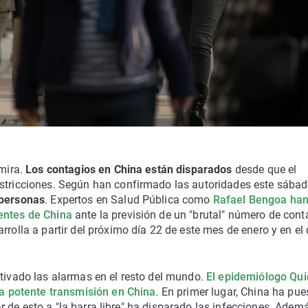
 mira.
Los contagios en China están disparados
desde que el
estricciones. Según han confirmado las autoridades este sábad
 personas
. Expertos en Salud Pública como
Rafael Bengoa ha
dentes de China
ante la previsión de un "brutal" número de cont
rrolla a partir del próximo día 22 de este mes de enero y en el
ctivado las alarmas en el resto del mundo.
El epidemiólogo Qu
 la potente transmisión en China
. En primer lugar, China ha pue
sar de esto a "la barra libre" ha disparado las infecciones. Ademá