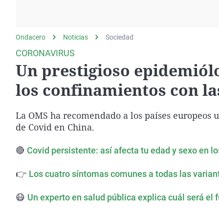
La rosa de los vientos
Caso
Extremadura
Gente viajera
Retornados
Galicia
Ondacero
Noticias
Como el perro y el
Sociedad
Equipo de investigación
La Rioja
gato
CORONAVIRUS
Operación Viuda
Navarra
Un prestigioso epidemiólo
Negra
País Vasco
los confinamientos con la
La OMS ha recomendado a los países europeos usa
de Covid en China.
🔴
Covid persistente: así afecta tu edad y sexo en l
👉
Los cuatro síntomas comunes a todas las varian
😷
Un experto en salud pública explica cuál será el f