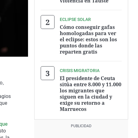
violencia en Tauste
ECLIPSE SOLAR
Cómo conseguir gafas
homologadas para ver
el eclipse: estos son los
puntos donde las
reparten gratis
CRISIS MIGRATORIA
El presidente de Ceuta
o,
sitúa entre 8.000 y 11.000
n
los migrantes que
siguen en la ciudad y
agios
exige su retorno a
 que
Marruecos
ique
sto
s, la