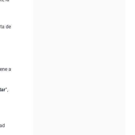
ta de
s
iene a
tar
",
dad
a