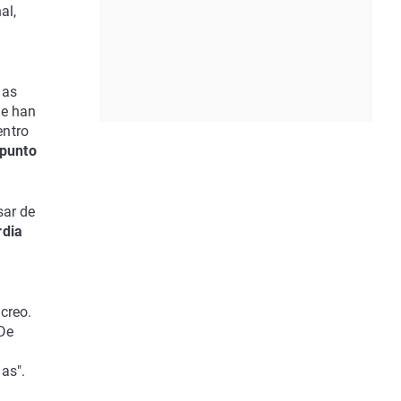
al,
das
le han
entro
 punto
sar de
rdia
 creo.
 De
as".