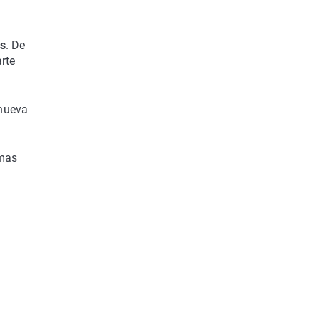
as
. De
arte
 nueva
omas