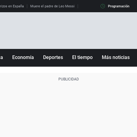
erizos en España
Muere el padre de Leo Messi
La diferencia entre observar el eclip
Programación
ña
Economía
Deportes
El tiempo
Más noticias
Fútbol
Sociedad
Baloncesto
Mundo
Tenis
Salud
Motor
Cultura
Ciencia y Tecnología
adrid
Gastronomía
nciana
Medio ambiente