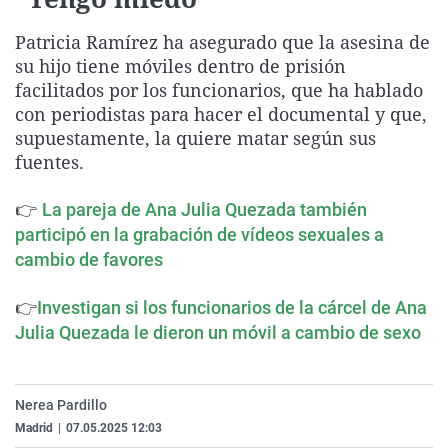
La rosa de los vientos
Caso
Extremadura
Virales
Patricia Ramírez ha asegurado que la asesina de
Gente viajera
Retornados
Galicia
Televisión
su hijo tiene móviles dentro de prisión
Como el perro y el gat
Equipo de investigaci
La Rioja
Elecciones
facilitados por los funcionarios, que ha hablado
con periodistas para hacer el documental y que,
Operación Viuda Negr
Navarra
supuestamente, la quiere matar según sus
País Vasco
fuentes.
👉
La pareja de Ana Julia Quezada también
participó en la grabación de vídeos sexuales a
cambio de favores
👉
Investigan si los funcionarios de la cárcel de Ana
Julia Quezada le dieron un móvil a cambio de sexo
Nerea Pardillo
Madrid
|
07.05.2025 12:03