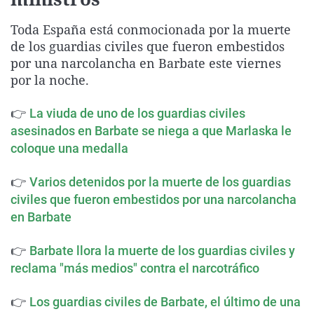
La rosa de los vientos
Caso
Extremadura
Virales
Toda España está conmocionada por la muerte
Gente viajera
Retornados
Galicia
Televisión
de los guardias civiles que fueron embestidos
Como el perro y el gat
Equipo de investigaci
La Rioja
Elecciones
por una narcolancha en Barbate este viernes
por la noche.
Operación Viuda Negr
Navarra
País Vasco
👉
La viuda de uno de los guardias civiles
asesinados en Barbate se niega a que Marlaska le
coloque una medalla
👉
Varios detenidos por la muerte de los guardias
civiles que fueron embestidos por una narcolancha
en Barbate
👉
Barbate llora la muerte de los guardias civiles y
reclama "más medios" contra el narcotráfico
👉
Los guardias civiles de Barbate, el último de una