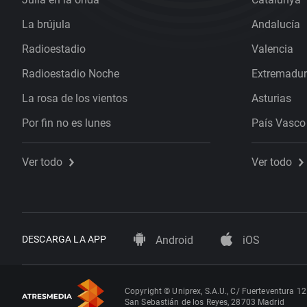
La brújula
Andalucía
Radioestadio
Valencia
Radioestadio Noche
Extremadu
La rosa de los vientos
Asturias
Por fin no es lunes
País Vasco
Ver todo
Ver todo
DESCARGA LA APP
Android
iOS
Copyright © Uniprex, S.A.U., C/ Fuerteventura 12
San Sebastián de los Reyes, 28703 Madrid