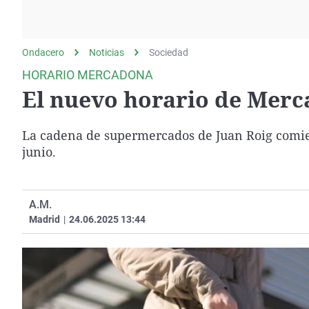
La rosa de los vientos
Caso
Extremadura
Gente viajera
Retornados
Galicia
Ondacero
Noticias
Como el perro y el
Sociedad
Equipo de investigación
La Rioja
gato
HORARIO MERCADONA
Operación Viuda
Navarra
El nuevo horario de Merc
Negra
País Vasco
La cadena de supermercados de Juan Roig comien
junio.
A.M.
Madrid
|
24.06.2025 13:44