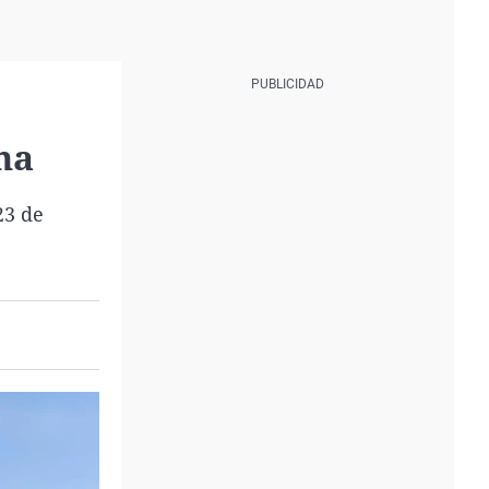
na
23 de