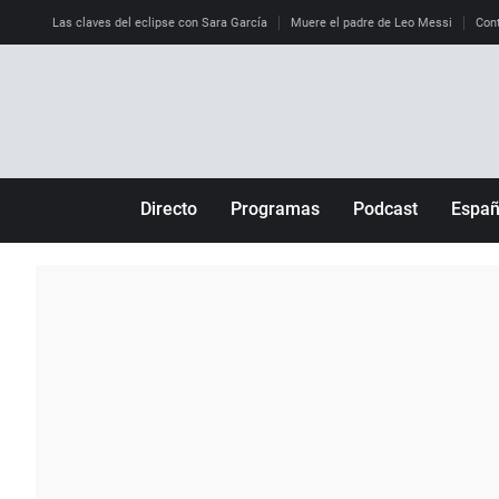
Las claves del eclipse con Sara García
Muere el padre de Leo Messi
Cont
Directo
Programas
Podcast
Espa
Más de uno
Los Perseguidos
Andalucía
Por fin
Malas decisiones
Aragón
Julia en la onda
Expedientes del más allá
Baleares
La brújula
El viaje del Guernica
Cantabria
Radioestadio
Invisibles
Cataluña
Radioestadio noche
Prohibido morirse
Comunidad de M
El colegio invisible
Esto no ha pasado
Comunitat Vale