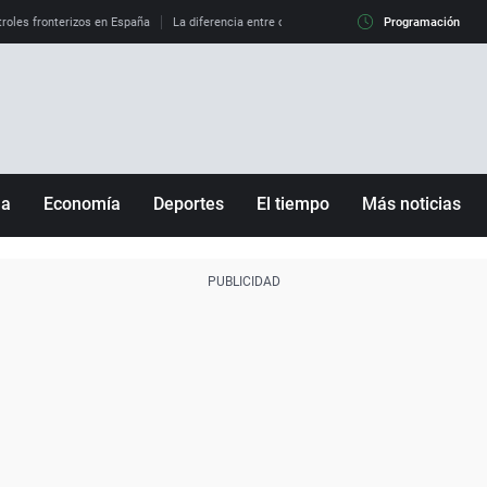
roles fronterizos en España
La diferencia entre observar el eclipse al 99% y al 100%
Programación
ña
Economía
Deportes
El tiempo
Más noticias
Fútbol
Sociedad
Baloncesto
Mundo
Tenis
Salud
Motor
Cultura
Ciencia y Tecnología
adrid
Gastronomía
nciana
Medio ambiente