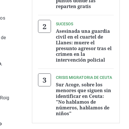
puntos donde las
reparten gratis
dos
SUCESOS
Asesinada una guardia
civil en el cuartel de
 de
Llanes: muere el
presunto agresor tras el
crimen en la
intervención policial
o
,
CRISIS MIGRATORIA DE CEUTA
Sur Acoge, sobre los
menores que siguen sin
identificar en Ceuta:
 Roig
"No hablamos de
números, hablamos de
niños"
o