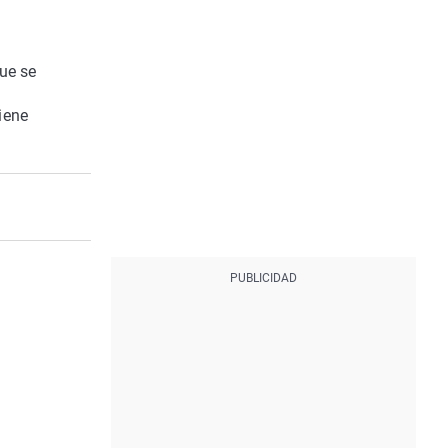
que se
iene