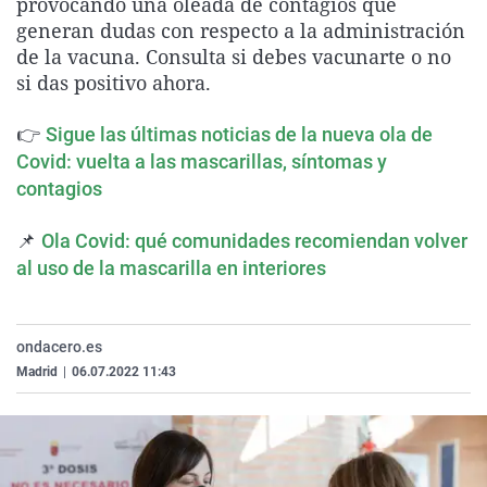
provocando una oleada de contagios que
La rosa de los vientos
Caso
Extremadura
Virales
generan dudas con respecto a la administración
de la vacuna. Consulta si debes vacunarte o no
Gente viajera
Retornados
Galicia
Televisión
si das positivo ahora.
Como el perro y el gat
Equipo de investigaci
La Rioja
Elecciones
👉
Operación Viuda Negr
Navarra
Sigue las últimas noticias de la nueva ola de
Covid: vuelta a las mascarillas, síntomas y
País Vasco
contagios
📌
Ola Covid: qué comunidades recomiendan volver
al uso de la mascarilla en interiores
ondacero.es
Madrid
|
06.07.2022 11:43