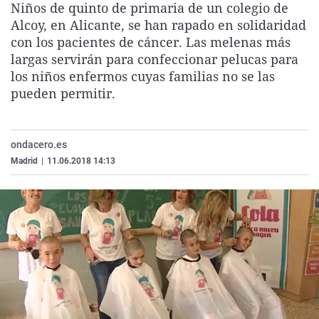
Niños de quinto de primaria de un colegio de
La rosa de los vientos
Caso
Extremadura
Virales
Alcoy, en Alicante, se han rapado en solidaridad
Gente viajera
Retornados
Galicia
Televisión
con los pacientes de cáncer. Las melenas más
largas servirán para confeccionar pelucas para
Como el perro y el gat
Equipo de investigaci
La Rioja
Elecciones
los niños enfermos cuyas familias no se las
Operación Viuda Negr
Navarra
pueden permitir.
País Vasco
ondacero.es
Madrid
|
11.06.2018 14:13