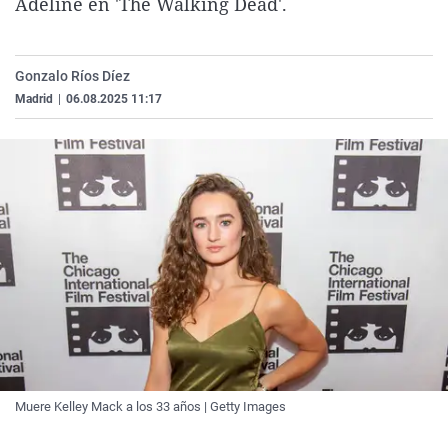
Adeline en 'The Walking Dead'.
La rosa de los vientos
Caso
Extremadura
Virales
Gente viajera
Retornados
Galicia
Televisión
Gonzalo Ríos Díez
Como el perro y el gat
Equipo de investigaci
La Rioja
Elecciones
Madrid
|
06.08.2025 11:17
Operación Viuda Negr
Navarra
País Vasco
Muere Kelley Mack a los 33 años | Getty Images