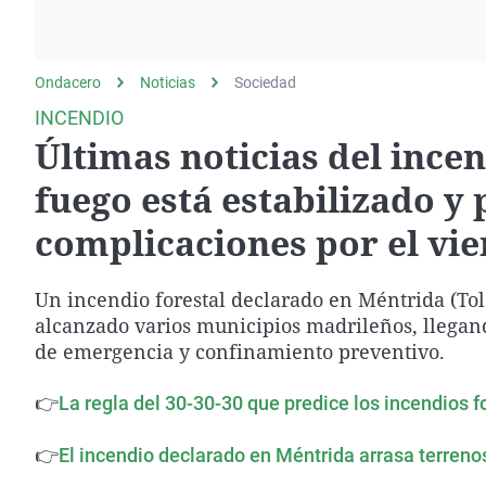
La rosa de los vientos
Caso
Extremadura
Gente viajera
Retornados
Galicia
Ondacero
Noticias
Como el perro y el
Sociedad
Equipo de investigación
La Rioja
gato
INCENDIO
Operación Viuda
Navarra
Últimas noticias del incen
Negra
País Vasco
fuego está estabilizado y
complicaciones por el vie
Un incendio forestal declarado en Méntrida (T
alcanzado varios municipios madrileños, llegand
de emergencia y confinamiento preventivo.
👉
La regla del 30-30-30 que predice los incendios 
👉
El incendio declarado en Méntrida arrasa terrenos