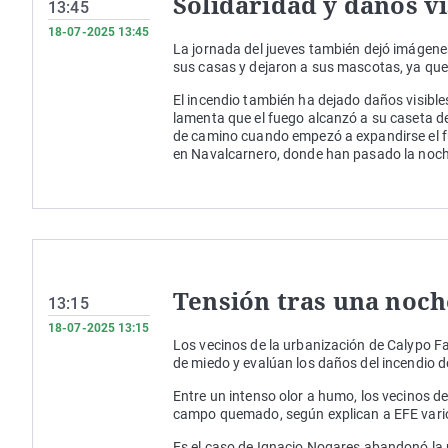
Solidaridad y daños vi
13:45
18-07-2025 13:45
La jornada del jueves también dejó imágen
sus casas y dejaron a sus mascotas, ya que v
El incendio también ha dejado daños visible
lamenta que el fuego alcanzó a su caseta d
de camino cuando empezó a expandirse el fue
en Navalcarnero, donde han pasado la noch
Tensión tras una noc
13:15
18-07-2025 13:15
Los vecinos de la urbanización de Calypo F
de miedo y evalúan los daños del incendio d
Entre un intenso olor a humo, los vecinos 
campo quemado, según explican a EFE vario
Es el caso de Ignacio Nogares abandonó la u