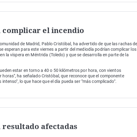
 complicar el incendio
Comunidad de Madrid, Pablo Cristóbal, ha advertido de que las rachas d
se esperan para este viernes a partir del mediodía podrían complicar los
en la víspera en Méntrida (Toledo) y que se desarrolla en parte de la
pueden estar en torno a 40 o 50 kilómetros por hora, con vientos
or horas", ha señalado Cristóbal, que reconoce que el componente
ás intenso", lo que hace que el día pueda ser "más complicado".
 resultado afectadas