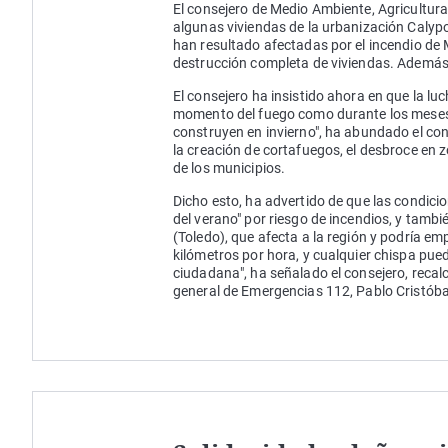
El consejero de Medio Ambiente, Agricultura
algunas viviendas de la urbanización Calyp
han resultado afectadas por el incendio de 
destrucción completa de viviendas. Además,
El consejero ha insistido ahora en que la luc
momento del fuego como durante los meses 
construyen en invierno", ha abundado el co
la creación de cortafuegos, el desbroce en 
de los municipios.
Dicho esto, ha advertido de que las condici
del verano" por riesgo de incendios, y tambi
(Toledo), que afecta a la región y podría e
kilómetros por hora, y cualquier chispa pu
ciudadana", ha señalado el consejero, reca
general de Emergencias 112, Pablo Cristóba