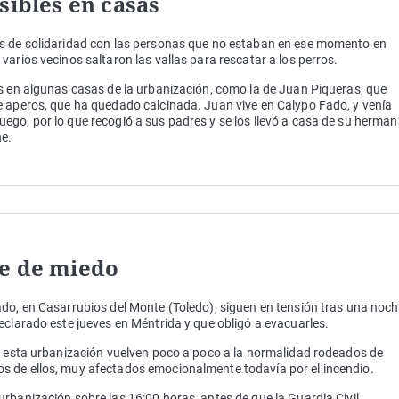
sibles en casas
es de solidaridad con las personas que no estaban en ese momento en
arios vecinos saltaron las vallas para rescatar a los perros.
s en algunas casas de la urbanización, como la de Juan Piqueras, que
e aperos, que ha quedado calcinada. Juan vive en Calypo Fado, y venía
go, por lo que recogió a sus padres y se los llevó a casa de su herman
e.
he de miedo
ado, en Casarrubios del Monte (Toledo), siguen en tensión tras una noc
eclarado este jueves en Méntrida y que obligó a evacuarles.
de esta urbanización vuelven poco a poco a la normalidad rodeados de
s de ellos, muy afectados emocionalmente todavía por el incendio.
rbanización sobre las 16:00 horas, antes de que la Guardia Civil