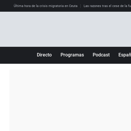
Última hora de la crisis migratoria en Ceuta
Las razones tras el cese de la f
Directo
Programas
Podcast
Espa
Más de uno
Los Perseguidos
Andalucía
Por fin
Malas decisiones
Aragón
Julia en la onda
Expedientes del más allá
Baleares
La brújula
El viaje del Guernica
Cantabria
Radioestadio
Invisibles
Cataluña
Radioestadio noche
Prohibido morirse
Comunidad de M
El colegio invisible
Esto no ha pasado
Comunitat Vale