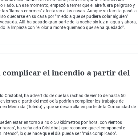
po Fado. En ese momento, empezó a temer que el aire fuera peligroso y
 las "llamas enormes" afectaran a las casas. Aunque su familia pasó la
so quedarse en su casa por "miedo a que se pudiera colar alguien"
cuada. Allí, ha pasado gran parte de la noche sin luz ni agua y ahora,
ndo la limpieza con "el olor a monte quemado que se ha quedado".
complicar el incendio a partir del
lo Cristóbal, ha advertido de que las rachas de viento de hasta 50
e viernes a partir del mediodía podrían complicar los trabajos de
ra en Méntrida (Toledo) y que se desarrolla en parte de la Comunidad de
pueden estar en torno a 40 o 50 kilómetros por hora, con vientos
or horas", ha señalado Cristóbal, que reconoce que el componente
ás intenso", lo que hace que el día pueda ser "más complicado".