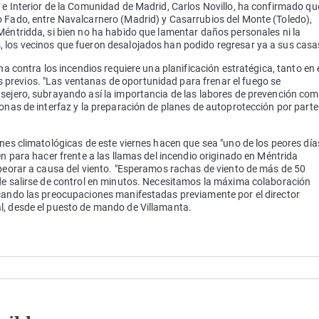
 e Interior de la Comunidad de Madrid, Carlos Novillo, ha confirmado qu
o Fado, entre Navalcarnero (Madrid) y Casarrubios del Monte (Toledo),
Méntridda, si bien no ha habido que lamentar daños personales ni la
 los vecinos que fueron desalojados han podido regresar ya a sus casa
ha contra los incendios requiere una planificación estratégica, tanto en 
previos. "Las ventanas de oportunidad para frenar el fuego se
nsejero, subrayando así la importancia de las labores de prevención co
zonas de interfaz y la preparación de planes de autoprotección por parte
ones climatológicas de este viernes hacen que sea "uno de los peores día
én para hacer frente a las llamas del incendio originado en Méntrida
mpeorar a causa del viento. "Esperamos rachas de viento de más de 50
ede salirse de control en minutos. Necesitamos la máxima colaboración
lcando las preocupaciones manifestadas previamente por el director
l, desde el puesto de mando de Villamanta.