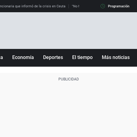
uncionaria que informó de la crisis en Ceuta
"No hay mafias, que no nos engañen": exper
Programación
ña
Economía
Deportes
El tiempo
Más noticias
Fútbol
Sociedad
Baloncesto
Mundo
Tenis
Salud
Motor
Cultura
Ciencia y Tecnología
adrid
Gastronomía
nciana
Medio ambiente