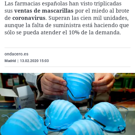
Las farmacias españolas han visto triplicadas
La rosa de los vientos
Caso
Extremadura
Virales
sus
ventas de mascarillas
por el miedo al brote
Gente viajera
Retornados
Galicia
Televisión
de
coronavirus
. Superan las cien mil unidades,
aunque la falta de suministra está haciendo que
Como el perro y el gat
Equipo de investigaci
La Rioja
Elecciones
sólo se pueda atender el 10% de la demanda.
Operación Viuda Negr
Navarra
País Vasco
ondacero.es
Madrid
|
13.02.2020 15:03