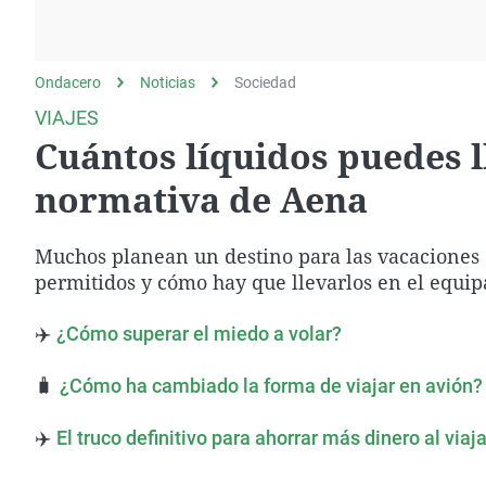
La rosa de los vientos
Caso
Extremadura
Gente viajera
Retornados
Galicia
Ondacero
Noticias
Como el perro y el
Sociedad
Equipo de investigación
La Rioja
gato
VIAJES
Operación Viuda
Navarra
Cuántos líquidos puedes ll
Negra
País Vasco
normativa de Aena
Muchos planean un destino para las vacaciones d
permitidos y cómo hay que llevarlos en el equi
✈️
¿Cómo superar el miedo a volar?
🧳
¿Cómo ha cambiado la forma de viajar en avión?
✈️
El truco definitivo para ahorrar más dinero al via