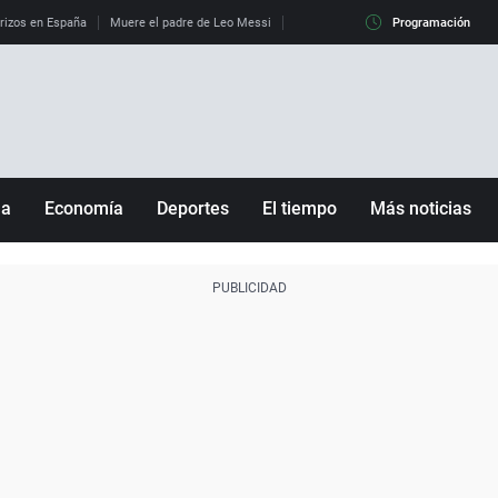
erizos en España
Muere el padre de Leo Messi
La diferencia entre observar el eclip
Programación
ña
Economía
Deportes
El tiempo
Más noticias
Fútbol
Sociedad
Baloncesto
Mundo
Tenis
Salud
Motor
Cultura
Ciencia y Tecnología
adrid
Gastronomía
nciana
Medio ambiente