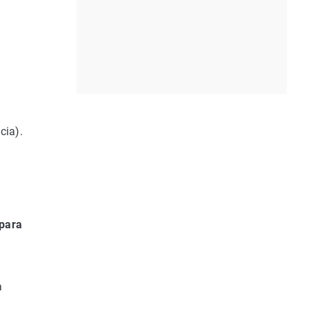
cia).
 para
a