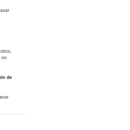
pasar
stico,
e no
ión de
levar