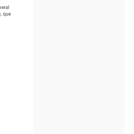
neral
, que