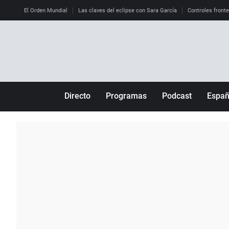
El Orden Mundial
Las claves del eclipse con Sara García
Controles front
Directo
Programas
Podcast
Espa
Más de uno
Los Perseguidos
Andalucía
Por fin
Malas decisiones
Aragón
Julia en la onda
Expedientes del más allá
Baleares
La brújula
El viaje del Guernica
Cantabria
Radioestadio
Invisibles
Cataluña
Radioestadio noche
Prohibido morirse
Comunidad de M
El colegio invisible
Esto no ha pasado
Comunitat Vale