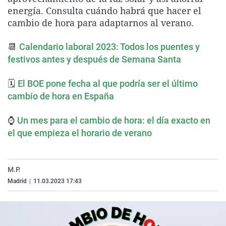
La rosa de los vientos
Caso
Extremadura
Virales
energía. Consulta cuándo habrá que hacer el
cambio de hora para adaptarnos al verano.
Gente viajera
Retornados
Galicia
Televisión
Como el perro y el gat
Equipo de investigaci
La Rioja
Elecciones
📆
Calendario laboral 2023: Todos los puentes y
festivos antes y después de Semana Santa
Operación Viuda Negr
Navarra
País Vasco
🗓
El BOE pone fecha al que podría ser el último
cambio de hora en España
⌚
Un mes para el cambio de hora: el día exacto en
el que empieza el horario de verano
M.P.
Madrid
|
11.03.2023 17:43