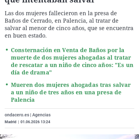
La rosa de los vientos
Caso
Extremadura
Virales
Las dos mujeres fallecieron en la presa de
Gente viajera
Retornados
Galicia
Televisión
Baños de Cerrado, en Palencia, al tratar de
Como el perro y el gat
Equipo de investigaci
La Rioja
Elecciones
salvar al menor de cinco años, que se encuentra
en buen estado.
Operación Viuda Negr
Navarra
País Vasco
Consternación en Venta de Baños por la
muerte de dos mujeres ahogadas al tratar
de rescatar a un niño de cinco años: "Es un
día de drama"
Mueren dos mujeres ahogadas tras salvar
a un niño de tres años en una presa de
Palencia
ondacero.es | Agencias
Madrid
|
01.06.2026 13:24