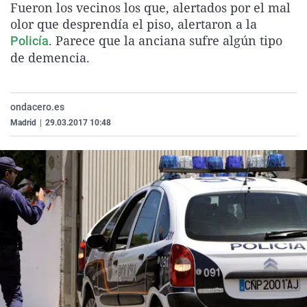
Fueron los vecinos los que, alertados por el mal
La rosa de los vientos
Caso
Extremadura
Virales
olor que desprendía el piso, alertaron a la
Gente viajera
Retornados
Galicia
Televisión
. Parece que la anciana sufre algún tipo
Policía
de demencia.
Como el perro y el gat
Equipo de investigaci
La Rioja
Elecciones
Operación Viuda Negr
Navarra
País Vasco
ondacero.es
Madrid
|
29.03.2017 10:48