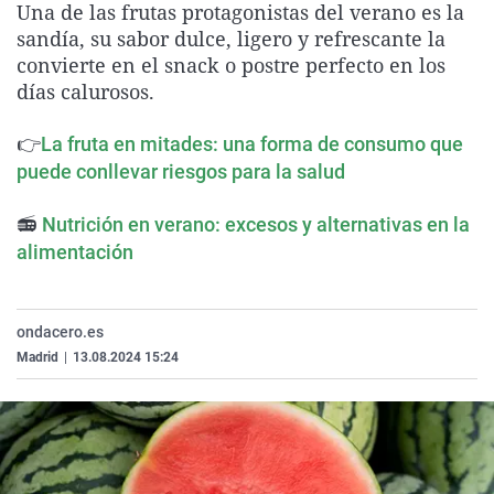
Una de las frutas protagonistas del verano es la
La rosa de los vientos
Caso
Extremadura
Virales
sandía, su sabor dulce, ligero y refrescante la
Gente viajera
Retornados
Galicia
Televisión
convierte en el snack o postre perfecto en los
días calurosos.
Como el perro y el gat
Equipo de investigaci
La Rioja
Elecciones
Operación Viuda Negr
Navarra
👉
La fruta en mitades: una forma de consumo que
puede conllevar riesgos para la salud
País Vasco
📻
Nutrición en verano: excesos y alternativas en la
alimentación
ondacero.es
Madrid
|
13.08.2024 15:24