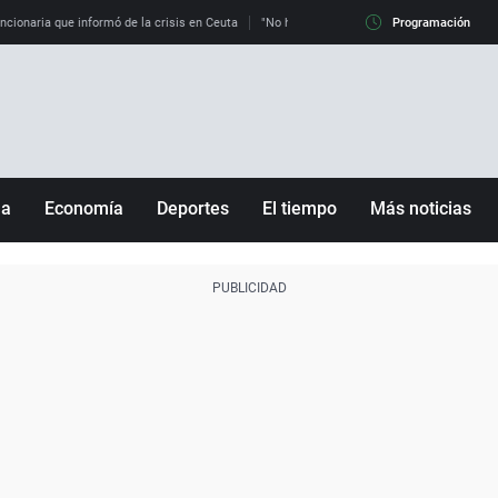
uncionaria que informó de la crisis en Ceuta
"No hay mafias, que no nos engañen": exper
Programación
ña
Economía
Deportes
El tiempo
Más noticias
Fútbol
Sociedad
Baloncesto
Mundo
Tenis
Salud
Motor
Cultura
Ciencia y Tecnología
adrid
Gastronomía
nciana
Medio ambiente