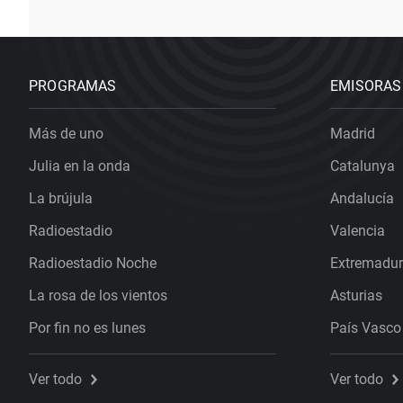
PROGRAMAS
EMISORAS
Más de uno
Madrid
Julia en la onda
Catalunya
La brújula
Andalucía
Radioestadio
Valencia
Radioestadio Noche
Extremadu
La rosa de los vientos
Asturias
Por fin no es lunes
País Vasco
Ver todo
Ver todo