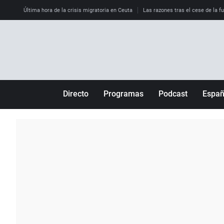
Última hora de la crisis migratoria en Ceuta
Las razones tras el cese de la f
Directo
Programas
Podcast
Espa
Más de uno
Los Perseguidos
Andalucía
Por fin
Malas decisiones
Aragón
Julia en la onda
Expedientes del más allá
Baleares
La brújula
El viaje del Guernica
Cantabria
Radioestadio
Invisibles
Cataluña
Radioestadio noche
Prohibido morirse
Comunidad de M
El colegio invisible
Esto no ha pasado
Comunitat Vale