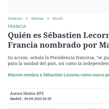
La rosa de los vientos
Caso
Extremadura
Gente viajera
Retornados
Galicia
Ondacero
Noticias
Como el perro y el
Mundo
Equipo de investigación
La Rioja
gato
FRANCIA
Operación Viuda
Navarra
Quién es Sébastien Lecor
Negra
País Vasco
Francia nombrado por M
Su acción, señala la Presidencia francesa, "se gui
para la unidad del país, así como la independenci
Macron nombra a Sébastien Lecornu como nuevo pri
Aurora Molina |
EFE
Madrid
|
09.09.2025 20:35