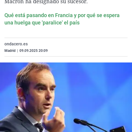
Macron ha designado su sucesor.
La rosa de los vientos
Caso
Extremadura
Virales
Qué está pasando en Francia y por qué se espera
Gente viajera
Retornados
Galicia
Televisión
una huelga que 'paralice' el país
Como el perro y el gat
Equipo de investigaci
La Rioja
Elecciones
Operación Viuda Negr
Navarra
ondacero.es
País Vasco
Madrid
|
09.09.2025 20:09