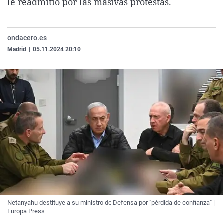
le readmitió por las masivas protestas.
La rosa de los vientos
Caso
Extremadura
Virales
Gente viajera
Retornados
Galicia
Televisión
ondacero.es
Como el perro y el gat
Equipo de investigaci
La Rioja
Elecciones
Madrid
|
05.11.2024 20:10
Operación Viuda Negr
Navarra
País Vasco
Netanyahu destituye a su ministro de Defensa por "pérdida de confianza" |
Europa Press